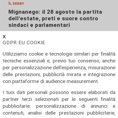
Il derby
Mignanego: il 28 agosto la partita
dell'estate, preti e suore contro
sindaci e parlamentari
08/08/2026
𝗫
di Redazione
GDPR EU COOKIE
Utilizziamo cookie e tecnologie similari per finalità
tecniche essenziali e, previo tuo consenso, anche
per personalizzazione dell'esperienza, misurazione
delle prestazioni, pubblicità mirata e integrazione
con piattaforme di audience measurement.
I tuoi dati personali possono essere elaborati da
partner terzi selezionati per le seguenti finalità
pubblicitarie: personalizzazione di annunci e
L'approfondimento
contenuti, analisi delle prestazioni pubblicitarie,
Parte dal ghetto la reazione contro