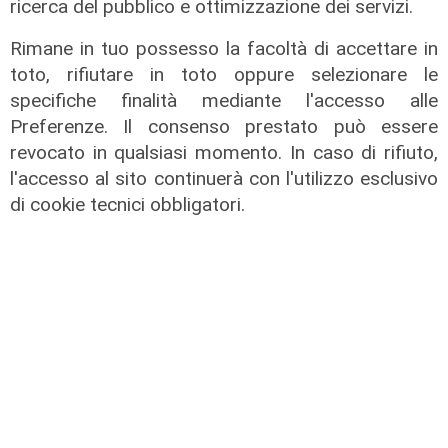
ricerca del pubblico e ottimizzazione dei servizi.
degrado e malavita. Tacchini
(Centro Est) a Telenord: "Disagio
Rimane in tuo possesso la facoltà di accettare in
sociale avanzato"
toto, rifiutare in toto oppure selezionare le
specifiche finalità mediante l'accesso alle
07/08/2026
Preferenze. Il consenso prestato può essere
revocato in qualsiasi momento. In caso di rifiuto,
l'accesso al sito continuerà con l'utilizzo esclusivo
di cookie tecnici obbligatori.