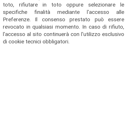
toto, rifiutare in toto oppure selezionare le
specifiche finalità mediante l'accesso alle
Preferenze. Il consenso prestato può essere
Il percorso
revocato in qualsiasi momento. In caso di rifiuto,
Gruppo Fs, Piano Mattei: al via
l'accesso al sito continuerà con l'utilizzo esclusivo
l'esperienza in Italia di 14 lavoratori
di cookie tecnici obbligatori.
tunisini
21/07/2026
di Redazione