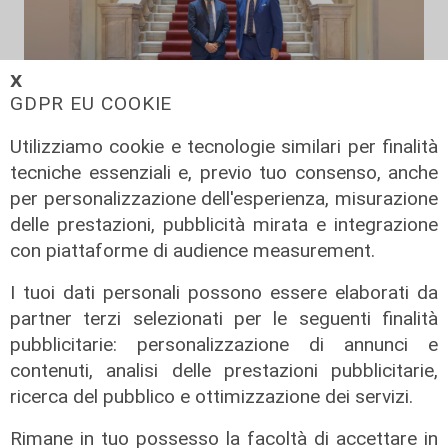
𝗫
GDPR EU COOKIE
Utilizziamo cookie e tecnologie similari per finalità
L'assemblea
tecniche essenziali e, previo tuo consenso, anche
Interporto di Vado, rinnovato il Cda:
per personalizzazione dell'esperienza, misurazione
Pierangelo Olivieri presidente
delle prestazioni, pubblicità mirata e integrazione
22/07/2026
con piattaforme di audience measurement.
di Redazione
I tuoi dati personali possono essere elaborati da
partner terzi selezionati per le seguenti finalità
pubblicitarie: personalizzazione di annunci e
contenuti, analisi delle prestazioni pubblicitarie,
ricerca del pubblico e ottimizzazione dei servizi.
Rimane in tuo possesso la facoltà di accettare in