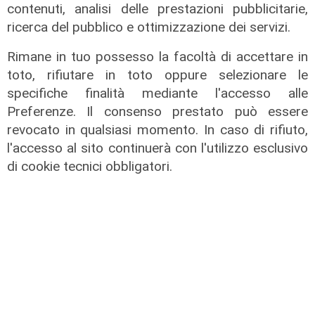
contenuti, analisi delle prestazioni pubblicitarie,
ricerca del pubblico e ottimizzazione dei servizi.
Rimane in tuo possesso la facoltà di accettare in
toto, rifiutare in toto oppure selezionare le
Prevenzione
specifiche finalità mediante l'accesso alle
Il 12 agosto eclissi di sole,
Preferenze. Il consenso prestato può essere
l'appello: "Non guardatela senza
revocato in qualsiasi momento. In caso di rifiuto,
protezioni"
l'accesso al sito continuerà con l'utilizzo esclusivo
di cookie tecnici obbligatori.
06/08/2026
di F.S.