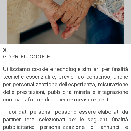
𝗫
La misura
GDPR EU COOKIE
Da Regione Liguria 100mila euro per
Utilizziamo cookie e tecnologie similari per finalità
l'accoglienza di persone fragili: 14
tecniche essenziali e, previo tuo consenso, anche
nuovi posti
per personalizzazione dell'esperienza, misurazione
07/08/2026
delle prestazioni, pubblicità mirata e integrazione
di r.c.
con piattaforme di audience measurement.
I tuoi dati personali possono essere elaborati da
partner terzi selezionati per le seguenti finalità
pubblicitarie: personalizzazione di annunci e