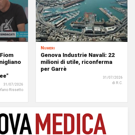
Numeri
 Fiom
Genova Industrie Navali: 22
nigliano
milioni di utile, riconferma
per Garrè
ree"
31/07/2026
di R.C.
31/07/2026
efano Rissetto