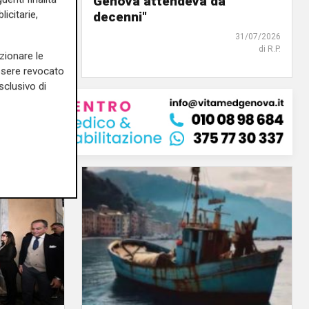
Genova attendeva da
icitarie,
decenni"
31/07/2026
di R. Eco.
31/07/2026
di R.P.
zionare le
essere revocato
sclusivo di