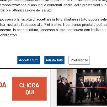
aumento del 9%
studi.
personalizzazione di annunci e contenuti, analisi delle prestazioni pubbl
blico e ottimizzazione dei servizi.
e sulla Liguria seguiteci sul
e
e su
Facebook
.
possesso la facoltà di accettare in toto, rifiutare in toto oppure sele
alità mediante l'accesso alle Preferenze. Il consenso prestato può 
mento. In caso di rifiuto, l'accesso al sito continuerà con l'utilizzo e
obbligatori.
Accetta tutti
Rifiuta tutti
Preferenze