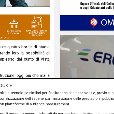
ire quattro borse di studio
frendo loro la possibilità di
mplesso dal punto di vista
istruzione, oggi più che mai a
ziativa, la Fondazione Carige
OOKIE
le, guardando anche oltre i
Numeri
okie e tecnologie similari per finalità tecniche essenziali e, previo t
Erg cresce nel primo
onalizzazione dell'esperienza, misurazione delle prestazioni, pubblic
semestre: ricavi a 40
 materiale didattico, vitto e
con piattaforme di audience measurement.
e margine operativo l
ia e speranza per studenti
sonali possono essere elaborati da partner terzi selezionati per le seg