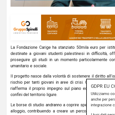
y
V
i
d
La Fondazione Carige ha stanziato 50mila euro per istitu
e
destinate a giovani studenti palestinesi in difficoltà, of
o
proseguire gli studi in un momento particolarmente co
umanitario e sociale.
Il progetto nasce dalla volontà di sostenere il diritto all’
rischio per tanti giovani in aree di crisi. Con questa ini
GDPR EU C
riafferma il proprio impegno sul piano educativo e socia
Utilizziamo co
confini del territorio ligure.
anche per pers
Le borse di studio andranno a coprire spese di iscrizione,
integrazione 
alloggio, contribuendo a creare un percorso di autonom
I tuoi dati per