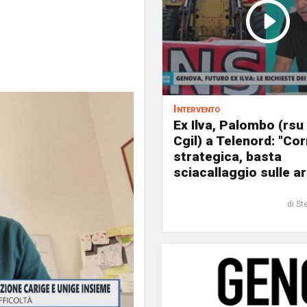
Intervento
Ex Ilva, Palombo (rsu
Cgil) a Telenord: "Cor
strategica, basta
sciacallaggio sulle a
di St