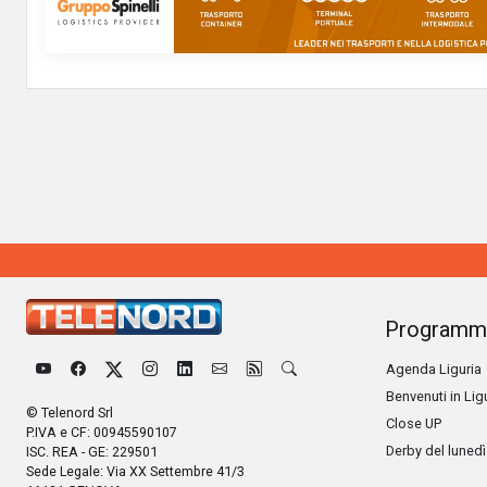
Programm
Agenda Liguria
Benvenuti in Lig
© Telenord Srl
Close UP
P.IVA e CF: 00945590107
Derby del lunedì
ISC. REA - GE: 229501
Sede Legale: Via XX Settembre 41/3