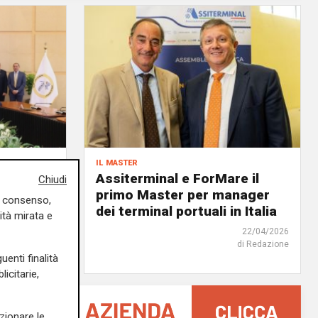
il master
ida di un
Assiterminal e ForMare il
Chiudi
atti da
primo Master per manager
uo consenso,
dei terminal portuali in Italia
ità mirata e
18/06/2026
22/04/2026
di Redazione
di Redazione
uenti finalità
icitarie,
zionare le