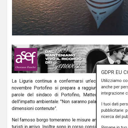
GDPR EU C
Utilizziamo co
La Liguria continua a confermarsi un'eccellenza in tem
anche per pers
novembre Portofino si prepara a raggiungere un record 
integrazione 
parole del sindaco di Portofino, Matteo Viacava, rass
dell'impatto ambientale: "Non saranno palazzi sul mare, ab
I tuoi dati per
dimensioni contenute”.
pubblicitarie: 
ricerca del pub
Nel famoso borgo torneranno le misure anti assembrament
turisti in arrivo. Inoltre sono in corso considerazioni su ulter
Rimane in tuo 