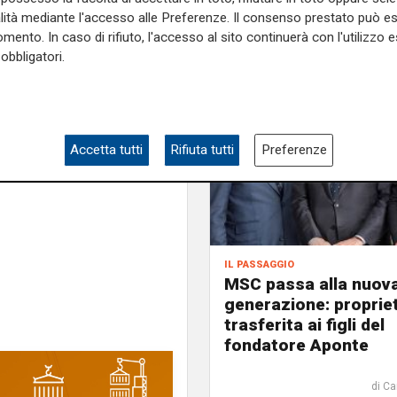
ppo attuale e che va gestito
alità mediante l'accesso alle Preferenze. Il consenso prestato può 
mento. In caso di rifiuto, l'accesso al sito continuerà con l'utilizzo e
obbligatori.
e sulla Liguria seguiteci sul
e
e su
Facebook
.
Accetta tutti
Rifiuta tutti
Preferenze
il passaggio
MSC passa alla nuov
generazione: proprie
trasferita ai figli del
fondatore Aponte
di Ca