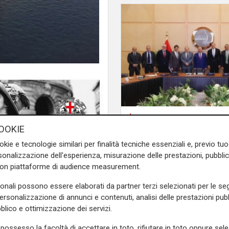
Il progetto
Egitto, Alstom alla gu
OOKIE
consorzio firma contr
okie e tecnologie similari per finalità tecniche essenziali e, previo t
a di crociere, tra aprile e
690 milioni
onalizzazione dell'esperienza, misurazione delle prestazioni, pubblic
con 117 arrivi previsti. Le
con piattaforme di audience measurement.
icurano dal punto di vista
biamo privilegiato navi dalle
sonali possono essere elaborati da partner terzi selezionati per le seg
personalizzazione di annunci e contenuti, analisi delle prestazioni pubbl
blico e ottimizzazione dei servizi.
o, per contenere la mole di
iori restrizioni, per la tutela
possesso la facoltà di accettare in toto, rifiutare in toto oppure sele