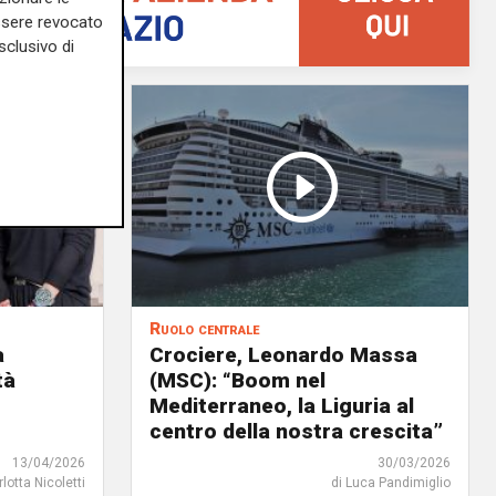
essere revocato
sclusivo di
Ruolo centrale
a
Crociere, Leonardo Massa
tà
(MSC): “Boom nel
Mediterraneo, la Liguria al
centro della nostra crescita”
13/04/2026
30/03/2026
rlotta Nicoletti
di Luca Pandimiglio