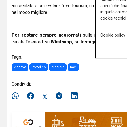
ambientale e per evitare l'overtourism, un problema purtro
specifiche fin
in qualsiasi mo
nel modo migliore.
cookie tecnici 
Per restare sempre aggiornati
sulle principali notizi
Cookie policy
canale Telenord, su
Whatsapp,
su
Instagram
,
su
Youtub
Tags:
viacava
Portofino
crociere
navi
Condividi: