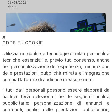
06/08/2026
di F.S.
𝗫
GDPR EU COOKIE
Utilizziamo cookie e tecnologie similari per finalità
tecniche essenziali e, previo tuo consenso, anche
per personalizzazione dell'esperienza, misurazione
delle prestazioni, pubblicità mirata e integrazione
con piattaforme di audience measurement.
Afa
I tuoi dati personali possono essere elaborati da
Caldo in Liguria, bollino rosso anche
partner terzi selezionati per le seguenti finalità
sabato: settimo giorno consecutivo
pubblicitarie: personalizzazione di annunci e
06/08/2026
contenuti, analisi delle prestazioni pubblicitarie,
di F.S.