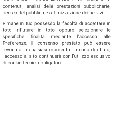
contenuti, analisi delle prestazioni pubblicitarie,
ricerca del pubblico e ottimizzazione dei servizi.
Rimane in tuo possesso la facoltà di accettare in
IRE, insediato il nuovo Consiglio di
toto, rifiutare in toto oppure selezionare le
Amministrazione: il presidente è
specifiche finalità mediante l'accesso alle
Giovanni Calisi
Preferenze. Il consenso prestato può essere
06/08/2026
revocato in qualsiasi momento. In caso di rifiuto,
di Redazione
l'accesso al sito continuerà con l'utilizzo esclusivo
di cookie tecnici obbligatori.