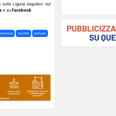
e sulla Liguria seguiteci sul
e
e su
Facebook
.
maresca
autorità
portuale