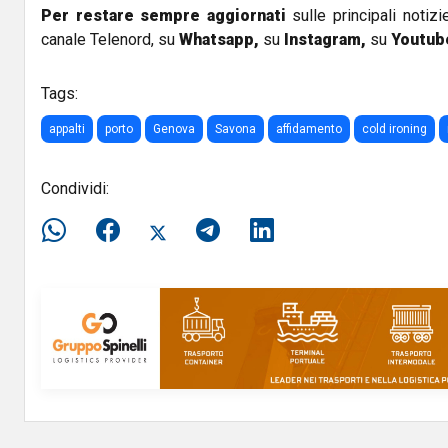
Per restare sempre aggiornati
sulle principali notizi
canale Telenord, su
Whatsapp,
su
Instagram
,
su
Youtub
Tags:
appalti
porto
Genova
Savona
affidamento
cold ironing
Condividi: