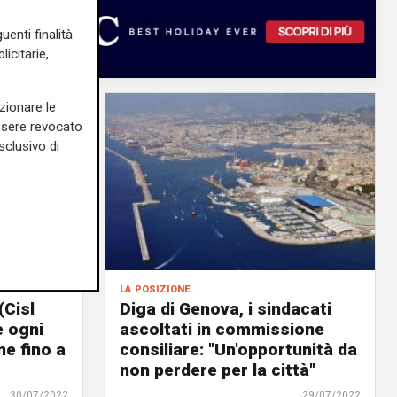
uenti finalità
icitarie,
zionare le
essere revocato
sclusivo di
la posizione
(Cisl
Diga di Genova, i sindacati
e ogni
ascoltati in commissione
e fino a
consiliare: "Un'opportunità da
non perdere per la città"
30/07/2022
29/07/2022