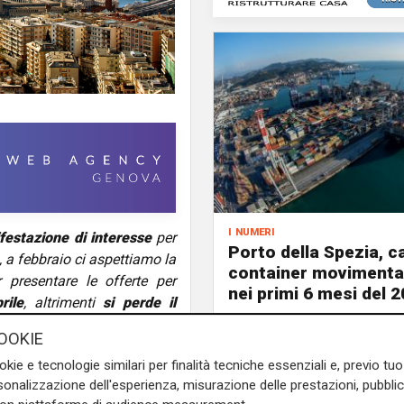
i numeri
festazione di interesse
per
Porto della Spezia, ca
, a febbraio ci aspettiamo la
container movimentat
r presentare le offerte per
nei primi 6 mesi del 
rile
, altrimenti
si perde il
lettrificazione delle banchine
OOKIE
irettamente il bando ed è in
okie e tecnologie similari per finalità tecniche essenziali e, previo t
Davide Sciutto,
ingegnere
onalizzazione dell'esperienza, misurazione delle prestazioni, pubblic
ione consiliare convocata da