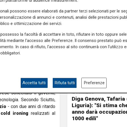
con piattaforme di audience measurement.
sonali possono essere elaborati da partner terzi selezionati per le seg
 10 per Savona
" ricorda il
personalizzazione di annunci e contenuti, analisi delle prestazioni pubbl
nova, si tratta di allestire
blico e ottimizzazione dei servizi.
nente) e uno a Ponte Doria
l. Il tema del cold ironing -
possesso la facoltà di accettare in toto, rifiutare in toto oppure sele
alità mediante l'accesso alle Preferenze. Il consenso prestato può 
ca, e quindi la possibilità di
mento. In caso di rifiuto, l'accesso al sito continuerà con l'utilizzo e
vanti anche sulla base degli
obbligatori.
onfermato che "
l'obiettivo di
a
", ma tra gli ostacoli c'è
gato da palazzo San Giorgio,
Accetta tutti
Rifiuta tutti
Preferenze
ti utilizzati dalle navi ed è
il commento
rese sollecitato il governo,
Diga Genova, Tafaria 
ecnologia. Secondo Sciutto,
Liguria): "Si stima ch
zio
- con due anni di ritardo
anno darà occupazion
 cold ironing
realizzati al
1000 edili"