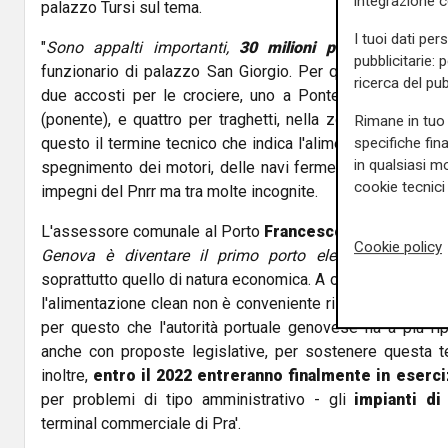
integrazione 
palazzo Tursi sul tema.
I tuoi dati per
"
Sono appalti importanti,
30 milioni per Genova e
pubblicitarie: 
funzionario di palazzo San Giorgio. Per quanto riguarda Ge
ricerca del pub
due accosti per le crociere, uno a Ponte dei Mille (po
(ponente), e quattro per traghetti, nella zona del termina
Rimane in tuo 
specifiche fin
questo il termine tecnico che indica l'alimentazione elettri
in qualsiasi mo
spegnimento dei motori, delle navi ferme in porto - va a
cookie tecnici 
impegni del Pnrr ma tra molte incognite.
L'assessore comunale al Porto
Francesco Maresca
ha c
Cookie policy
Genova è diventare il primo porto elettrificato d'Itali
soprattutto quello di natura economica. A oggi, hanno spie
l'alimentazione clean non è conveniente rispetto ai carburan
per questo che l'autorità portuale genovese ha a più rip
anche con proposte legislative, per sostenere questa t
inoltre,
entro il 2022 entreranno finalmente in eserci
per problemi di tipo amministrativo - gli
impianti di
terminal commerciale di Pra'.