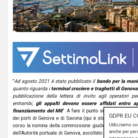
"
Ad agosto 2021 è stato pubblicato il
bando per la mani
quanto riguarda i
terminal crociere e traghetti di Genova
pubblicazione della lettera di invito agli operatori pe
entrambi,
gli appalti devono essere affidati entro ap
finanziamento del Mit
". A fare il punto sui progetti di e
GDPR EU C
dei porti di Genova e di Savona (qui è stato pubblicato d
Utilizziamo co
corso la nomina della commissione giudicatrice) è stato
anche per pers
dell'Autorità portuale di Genova, ascoltato dalla commiss