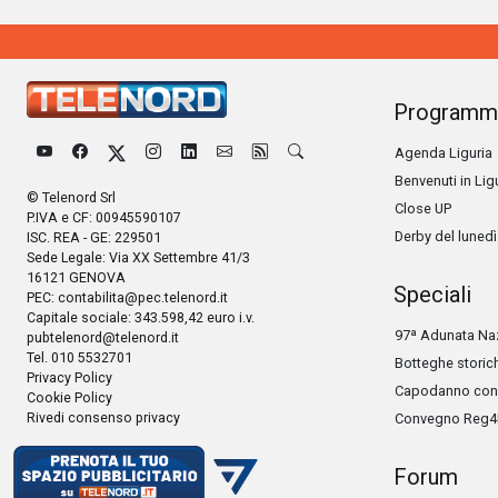
Programm
Agenda Liguria
Benvenuti in Lig
© Telenord Srl
Close UP
P.IVA e CF: 00945590107
Derby del lunedì
ISC. REA - GE: 229501
Sede Legale: Via XX Settembre 41/3
16121 GENOVA
Speciali
PEC:
contabilita@pec.telenord.it
Capitale sociale: 343.598,42 euro i.v.
97ª Adunata Naz
pubtelenord@telenord.it
Tel. 010 5532701
Botteghe storic
Privacy Policy
Capodanno con 
Cookie Policy
Rivedi consenso privacy
Convegno Reg4
Forum