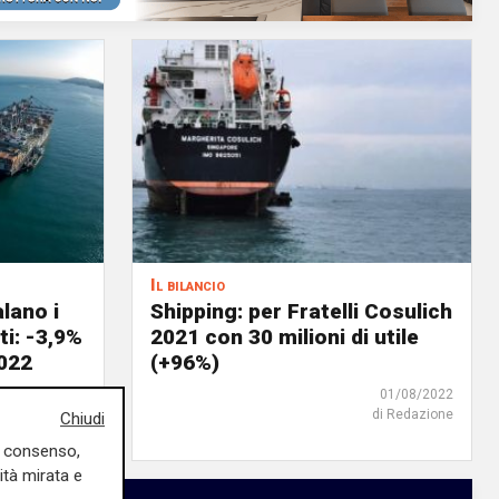
Il bilancio
lano i
Shipping: per Fratelli Cosulich
i: -3,9%
2021 con 30 milioni di utile
2022
(+96%)
04/08/2022
01/08/2022
di Redazione
Chiudi
uo consenso,
ità mirata e