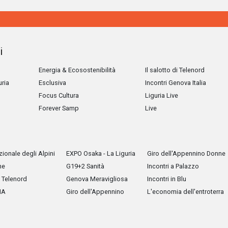
i
Energia & Ecosostenibilità
Il salotto di Telenord
uria
Esclusiva
Incontri Genova Italia
Focus Cultura
Liguria Live
Forever Samp
Live
ionale degli Alpini
EXPO Osaka - La Liguria
Giro dell'Appennino Donne
he
G19+2 Sanità
Incontri a Palazzo
Telenord
Genova Meravigliosa
Incontri in Blu
IA
Giro dell'Appennino
L'economia dell'entroterra