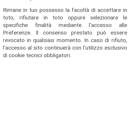
Rimane in tuo possesso la facoltà di accettare in
toto, rifiutare in toto oppure selezionare le
Le posizioni
specifiche finalità mediante l'accesso alle
Barricate sulle linee extraurbane a
Preferenze. Il consenso prestato può essere
integrazione delle linee Amt
revocato in qualsiasi momento. In caso di rifiuto,
05/08/2026
l'accesso al sito continuerà con l'utilizzo esclusivo
di cookie tecnici obbligatori.
L'impegno