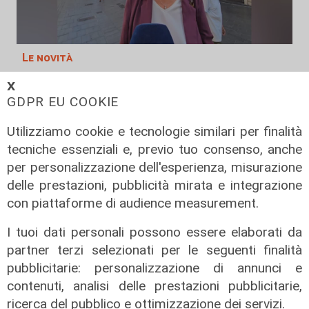
Le novità
Ass. Viscogliosi a Telenord: "A
𝗫
Puntavagno un'area cani al posto di
GDPR EU COOKIE
Mondobimbo 2. La pizzeria verrà
Utilizziamo cookie e tecnologie similari per finalità
abbattuta, ampia area si affaccerà
su skate park"
tecniche essenziali e, previo tuo consenso, anche
per personalizzazione dell'esperienza, misurazione
05/08/2026
delle prestazioni, pubblicità mirata e integrazione
con piattaforme di audience measurement.
I tuoi dati personali possono essere elaborati da
partner terzi selezionati per le seguenti finalità
pubblicitarie: personalizzazione di annunci e
contenuti, analisi delle prestazioni pubblicitarie,
ricerca del pubblico e ottimizzazione dei servizi.