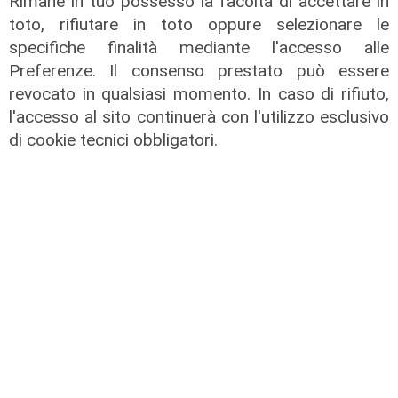
Rimane in tuo possesso la facoltà di accettare in
toto, rifiutare in toto oppure selezionare le
specifiche finalità mediante l'accesso alle
Estate torrida
Preferenze. Il consenso prestato può essere
revocato in qualsiasi momento. In caso di rifiuto,
Caldo atroce, a Genova sarà bollino
l'accesso al sito continuerà con l'utilizzo esclusivo
rosso fino a domenica. Ecco dove
di cookie tecnici obbligatori.
trovare il fresco
07/08/2026
di F.S.