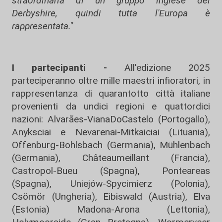
straordinaria di un gruppo inglese del
Derbyshire, quindi tutta l'Europa è
rappresentata."
I partecipanti -
All'edizione 2025
parteciperanno oltre mille maestri infioratori, in
rappresentanza di quarantotto città italiane
provenienti da undici regioni e quattordici
nazioni: Alvarães-VianaDoCastelo (Portogallo),
Anyksciai e Nevarenai-Mitkaiciai (Lituania),
Offenburg-Bohlsbach (Germania), Mühlenbach
(Germania), Châteaumeillant (Francia),
Castropol-Bueu (Spagna), Ponteareas
(Spagna), Uniejów-Spycimierz (Polonia),
Csömör (Ungheria), Eibiswald (Austria), Elva
(Estonia) Madona-Arona (Lettonia),