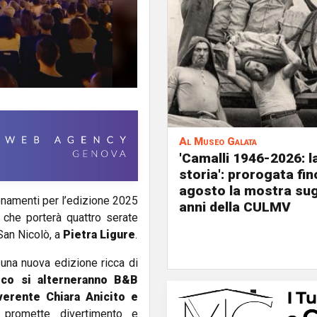
Al Museo Galata
'Camalli 1946-2026: l
storia': prorogata fin
agosto la mostra sug
bonamenti per l’edizione 2025
anni della CULMV
 che porterà quattro serate
San Nicolò, a
Pietra Ligure
.
una nuova edizione ricca di
lco si alterneranno B&B
verente Chiara Anicito e
promette divertimento e