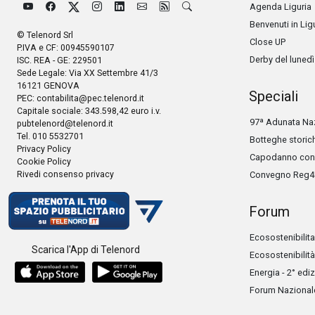
Agenda Liguria
Benvenuti in Lig
© Telenord Srl
Close UP
P.IVA e CF: 00945590107
Derby del lunedì
ISC. REA - GE: 229501
Sede Legale: Via XX Settembre 41/3
16121 GENOVA
Speciali
PEC:
contabilita@pec.telenord.it
Capitale sociale: 343.598,42 euro i.v.
97ª Adunata Naz
pubtelenord@telenord.it
Tel. 010 5532701
Botteghe storic
Privacy Policy
Capodanno con 
Cookie Policy
Rivedi consenso privacy
Convegno Reg4
Forum
Ecosostenibilita
Scarica l'App di Telenord
Ecosostenibilità
Energia - 2° edi
Forum Nazionale 