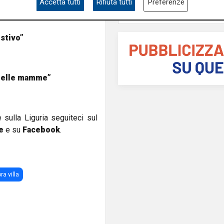
Accetta tutti
Rifiuta tutti
Preferenze
estivo”
 delle mamme”
e sulla Liguria seguiteci sul
e
e su
Facebook
.
ra villa