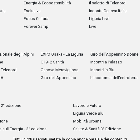
Energia & Ecosostenibilità
Il salotto di Telenord
uria
Esclusiva
Incontri Genova Italia
Focus Cultura
Liguria Live
Forever Samp
Live
ionale degli Alpini
EXPO Osaka - La Liguria
Giro dell'Appennino Donne
he
G19+2 Sanità
Incontri a Palazzo
Telenord
Genova Meravigliosa
Incontri in Blu
IA
Giro dell'Appennino
L'economia dell'entroterra
 2° edizione
Lavoro e Futuro
Liguria Verde Blu
zione
Mobilità Urbana
sull’Energia - 3° edizione
Salute & Sanità 3° Edizione
Tutti i diritti riservati, vietata la copia anche parziale dei contenuti