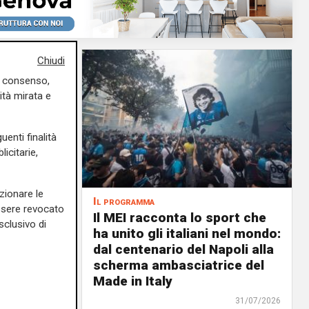
Chiudi
uo consenso,
ità mirata e
uenti finalità
icitarie,
zionare le
Il programma
essere revocato
air, il 6
Il MEI racconta lo sport che
sclusivo di
ale il
ha unito gli italiani nel mondo:
n: un
dal centenario del Napoli alla
lenc,
scherma ambasciatrice del
Made in Italy
02/08/2026
31/07/2026