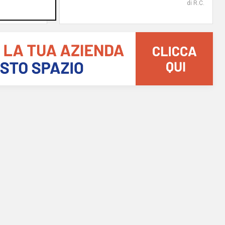
di steris
di R.C.