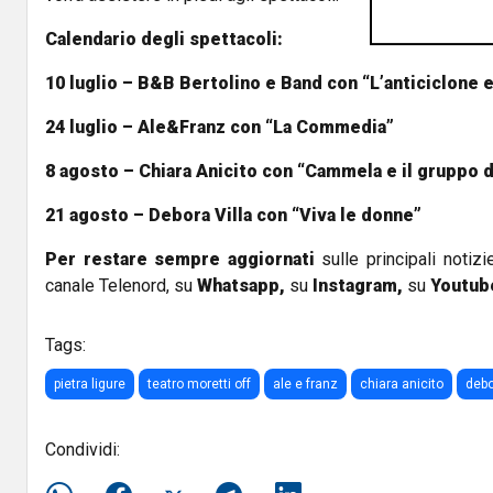
Calendario degli spettacoli:
10 luglio – B&B Bertolino e Band con “L’anticiclone 
24 luglio – Ale&Franz con “La Commedia”
8 agosto – Chiara Anicito con “Cammela e il gruppo
21 agosto – Debora Villa con “Viva le donne”
Per restare sempre aggiornati
sulle principali notizi
canale Telenord, su
Whatsapp,
su
Instagram
,
su
Youtub
Tags:
pietra ligure
teatro moretti off
ale e franz
chiara anicito
debo
Condividi: