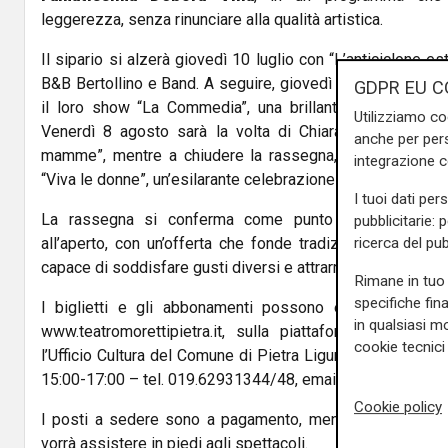
leggerezza, senza rinunciare alla qualità artistica.
Il sipario si alzerà giovedì 10 luglio con “L’anticiclone es
B&B Bertollino e Band. A seguire, giovedì 24 luglio, salir
GDPR EU C
il loro show “La Commedia”, una brillante riflessione co
Utilizziamo co
Venerdì 8 agosto sarà la volta di Chiara Anicito con 
anche per pers
mamme”, mentre a chiudere la rassegna, giovedì 21 ago
integrazione 
“Viva le donne”, un’esilarante celebrazione del mondo femm
I tuoi dati per
La rassegna si conferma come punto di riferimento de
pubblicitarie: 
ricerca del pub
all’aperto, con un’offerta che fonde tradizione e innovaz
capace di soddisfare gusti diversi e attrarre spettatori da t
Rimane in tuo 
specifiche fin
I biglietti e gli abbonamenti possono essere acquistat
in qualsiasi mo
www.teatromorettipietra.it, sulla piattaforma www.ciao
cookie tecnici 
l’Ufficio Cultura del Comune di Pietra Ligure (orari: lun-v
15:00-17:00 – tel. 019.62931344/48, email: cultura@comune
Cookie policy
I posti a sedere sono a pagamento, mentre l’ingresso in
vorrà assistere in piedi agli spettacoli.