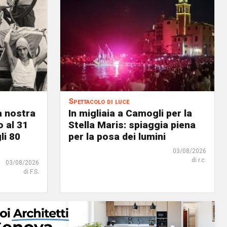
Spettacolo di luce
a nostra
In migliaia a Camogli per la
o al 31
Stella Maris: spiaggia piena
li 80
per la posa dei lumini
03/08/2026
di r.c.
03/08/2026
di F.S.