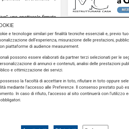
tivo”, uno spettacolo firmato
anno sul palco Ale&Franz con
OOKIE
mica sulla vita quotidiana.
okie e tecnologie similari per finalità tecniche essenziali e, previo t
“Cammela e il gruppo delle
onalizzazione dell'esperienza, misurazione delle prestazioni, pubblic
sto, sarà Debora Villa con
con piattaforme di audience measurement.
inile.
sonali possono essere elaborati da partner terzi selezionati per le seg
ll’intrattenimento estivo
personalizzazione di annunci e contenuti, analisi delle prestazioni pubbl
blico e ottimizzazione dei servizi.
ione, grazie a un cartellone
utto il comprensorio e oltre.
possesso la facoltà di accettare in toto, rifiutare in toto oppure sele
L'artista
alità mediante l'accesso alle Preferenze. Il consenso prestato può 
i online sul sito ufficiale
GOG, Notturni en plein 
mento. In caso di rifiuto, l'accesso al sito continuerà con l'utilizzo e
tickets.com, oppure presso
agosto a Palazzo Duc
obbligatori.
en 10:00-12:00; giovedì anche
recital di Dmitry Yudi
pietraligure.it).
viaggio tra Bach, Pou
Griffes e Liszt
 piazza sarà libero per chi