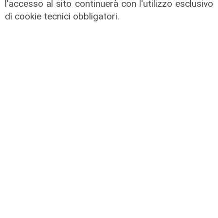
l'accesso al sito continuerà con l'utilizzo esclusivo
di cookie tecnici obbligatori.
L'esclusiva
Vassallo (consigliere delega
Vallate) a Telenord: "Riapertura di
via Lepanto ottima notizia per
ridurre il traffico in Valpolcevera"
07/08/2026