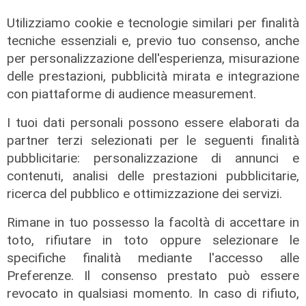
Utilizziamo cookie e tecnologie similari per finalità
tecniche essenziali e, previo tuo consenso, anche
per personalizzazione dell'esperienza, misurazione
L'approfondimento
delle prestazioni, pubblicità mirata e integrazione
Parte dal ghetto la reazione contro
con piattaforme di audience measurement.
degrado e malavita. Tacchini
(Centro Est) a Telenord: "Disagio
I tuoi dati personali possono essere elaborati da
sociale avanzato"
partner terzi selezionati per le seguenti finalità
pubblicitarie: personalizzazione di annunci e
07/08/2026
contenuti, analisi delle prestazioni pubblicitarie,
ricerca del pubblico e ottimizzazione dei servizi.
Rimane in tuo possesso la facoltà di accettare in
toto, rifiutare in toto oppure selezionare le
specifiche finalità mediante l'accesso alle
Preferenze. Il consenso prestato può essere
revocato in qualsiasi momento. In caso di rifiuto,