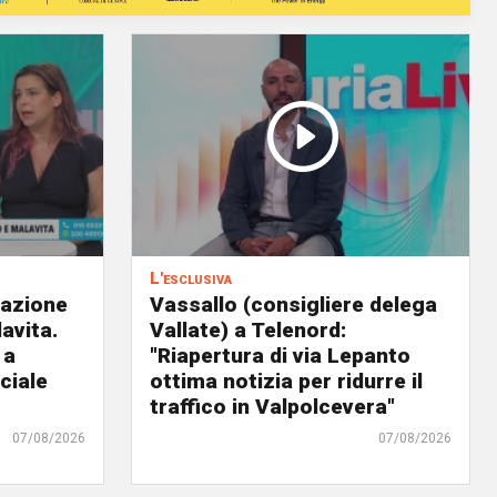
L'esclusiva
eazione
Vassallo (consigliere delega
avita.
Vallate) a Telenord:
 a
"Riapertura di via Lepanto
ciale
ottima notizia per ridurre il
traffico in Valpolcevera"
07/08/2026
07/08/2026