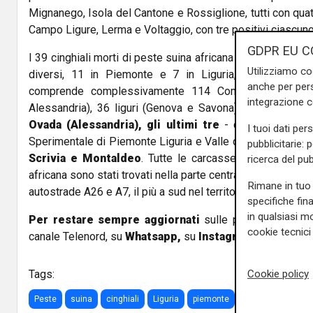
Mignanego, Isola del Cantone e Rossiglione, tutti con quat
Campo Ligure, Lerma e Voltaggio, con tre positivi ciascuno
GDPR EU C
I 39 cinghiali morti di peste suina africana sono stati trova
Utilizziamo co
diversi, 11 in Piemonte e 7 in Liguria, ma tutti all'int
anche per pers
comprende complessivamente 114 Comuni, 78 piemonte
integrazione 
Alessandria), 36 liguri (Genova e Savona).
Il primo cas
Ovada (Alessandria), gli ultimi tre
- comunicati oggi d
I tuoi dati per
Sperimentale di Piemonte Liguria e Valle d'Aosta nella st
pubblicitarie: 
Scrivia e Montaldeo
. Tutte le carcasse di cinghiali co
ricerca del pub
africana sono stati trovati nella parte centrale della zona ro
Rimane in tuo 
autostrade A26 e A7, il più a sud nel territorio di Genova.
specifiche fin
in qualsiasi mo
Per restare sempre aggiornati
sulle principali notizi
cookie tecnici 
canale Telenord, su
Whatsapp,
su
Instagram
,
su
Youtub
Cookie policy
Tags:
Peste
suina
cinghiali
Liguria
piemonte
Rossiglione
mo