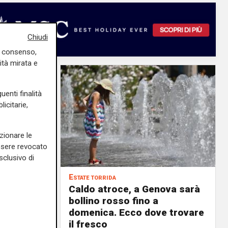
Chiudi
uo consenso,
ità mirata e
uenti finalità
icitarie,
zionare le
essere revocato
sclusivo di
Estate torrida
o
Caldo atroce, a Genova sarà
bollino rosso fino a
no, ma
domenica. Ecco dove trovare
 chi
il fresco