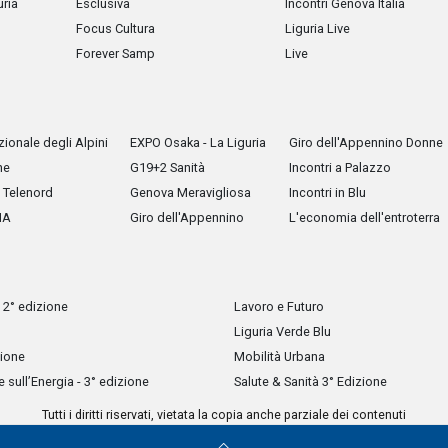
uria
Esclusiva
Incontri Genova Italia
Focus Cultura
Liguria Live
Forever Samp
Live
ionale degli Alpini
EXPO Osaka - La Liguria
Giro dell'Appennino Donne
he
G19+2 Sanità
Incontri a Palazzo
Telenord
Genova Meravigliosa
Incontri in Blu
IA
Giro dell'Appennino
L'economia dell'entroterra
 2° edizione
Lavoro e Futuro
Liguria Verde Blu
zione
Mobilità Urbana
sull’Energia - 3° edizione
Salute & Sanità 3° Edizione
Tutti i diritti riservati, vietata la copia anche parziale dei contenuti