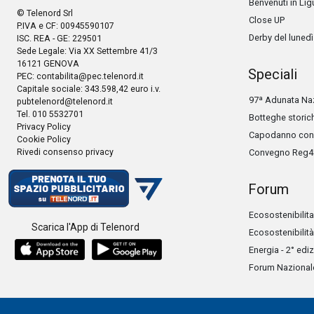
Benvenuti in Lig
© Telenord Srl
Close UP
P.IVA e CF: 00945590107
Derby del lunedì
ISC. REA - GE: 229501
Sede Legale: Via XX Settembre 41/3
16121 GENOVA
Speciali
PEC:
contabilita@pec.telenord.it
Capitale sociale: 343.598,42 euro i.v.
97ª Adunata Naz
pubtelenord@telenord.it
Tel. 010 5532701
Botteghe storic
Privacy Policy
Capodanno con 
Cookie Policy
Rivedi consenso privacy
Convegno Reg4
Forum
Ecosostenibilita
Scarica l'App di Telenord
Ecosostenibilità
Energia - 2° edi
Forum Nazionale 