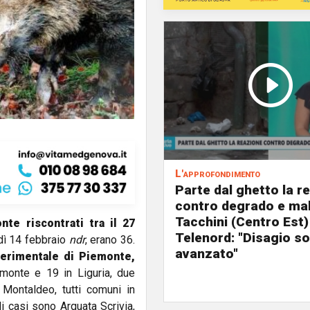
L'approfondimento
Parte dal ghetto la r
contro degrado e mal
Tacchini (Centro Est)
te riscontrati tra il 27
Telenord: "Disagio so
nedì 14 febbraio
ndr
, erano 36.
avanzato"
sperimentale di Piemonte,
emonte e 19 in Liguria, due
 Montaldeo, tutti comuni in
di casi sono Arquata Scrivia,