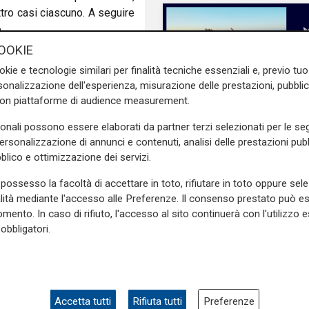
tro casi ciascuno. A seguire
.
OOKIE
ti nel territorio di 18 Comuni
okie e tecnologie similari per finalità tecniche essenziali e, previo t
erno dell'area infetta, che
onalizzazione dell'esperienza, misurazione delle prestazioni, pubblic
si (tutti in provincia di
con piattaforme di audience measurement.
o alla fine di dicembre a
all'Istituto Zooprofilattico
sonali possono essere elaborati da partner terzi selezionati per le seg
essa provincia -,
ad Arquata
personalizzazione di annunci e contenuti, analisi delle prestazioni pubbl
n il virus della peste suina
blico e ottimizzazione dei servizi.
ssa, lungo la direttrice delle
possesso la facoltà di accettare in toto, rifiutare in toto oppure sele
alità mediante l'accesso alle Preferenze. Il consenso prestato può 
mento. In caso di rifiuto, l'accesso al sito continuerà con l'utilizzo e
e sulla Liguria seguiteci sul
obbligatori.
e
e su
Facebook
.
L'intervista
Pres. Ceraudo (Medi
Ponente): "Non
demonizziamo nessu
rti
comuni
Accetta tutti
Rifiuta tutti
Preferenze
tolleranza zero verso