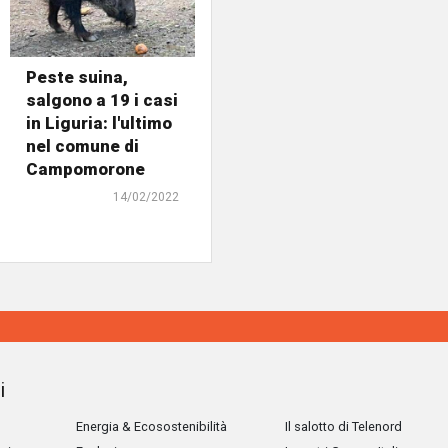
Peste suina,
salgono a 19 i casi
in Liguria: l'ultimo
nel comune di
Campomorone
14/02/2022
i
Energia & Ecosostenibilità
Il salotto di Telenord