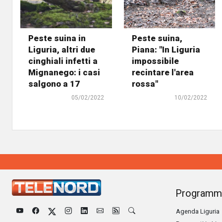
Peste suina in
Peste suina,
Liguria, altri due
Piana: "In Liguria
cinghiali infetti a
impossibile
Mignanego: i casi
recintare l'area
salgono a 17
rossa"
05/02/2022
10/02/2022
Programm
Agenda Liguria