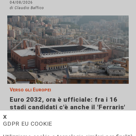
04/08/2026
di Claudio Baffico
Verso gli Europei
Euro 2032, ora è ufficiale: fra i 16
stadi candidati c'è anche il 'Ferraris'
di Genova
𝗫
GDPR EU COOKIE
04/08/2026
di Redazione Sport