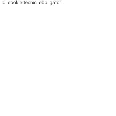
di cookie tecnici obbligatori.
Gli sviluppi
Ex Ilva: si rafforza l'ipotesi della
discesa in campo di una cordata
italiana
05/08/2026
di Claudio Baffico