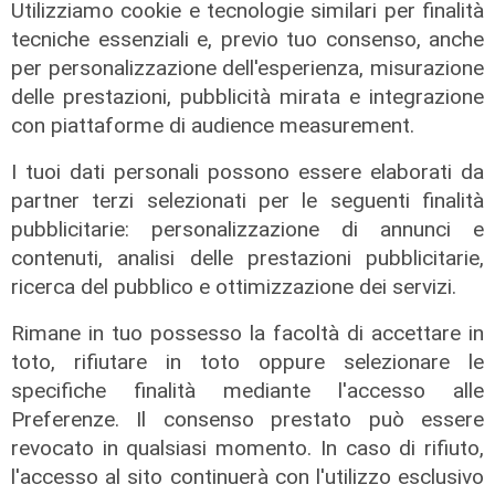
Utilizziamo cookie e tecnologie similari per finalità
tecniche essenziali e, previo tuo consenso, anche
L'impegno
per personalizzazione dell'esperienza, misurazione
Bassa Valbisagno riqualificata e
delle prestazioni, pubblicità mirata e integrazione
pulita: gli sforzi del presidente
con piattaforme di audience measurement.
Ivaldi
I tuoi dati personali possono essere elaborati da
05/08/2026
partner terzi selezionati per le seguenti finalità
pubblicitarie: personalizzazione di annunci e
contenuti, analisi delle prestazioni pubblicitarie,
ricerca del pubblico e ottimizzazione dei servizi.
Rimane in tuo possesso la facoltà di accettare in
toto, rifiutare in toto oppure selezionare le
specifiche finalità mediante l'accesso alle
Preferenze. Il consenso prestato può essere
revocato in qualsiasi momento. In caso di rifiuto,
l'accesso al sito continuerà con l'utilizzo esclusivo