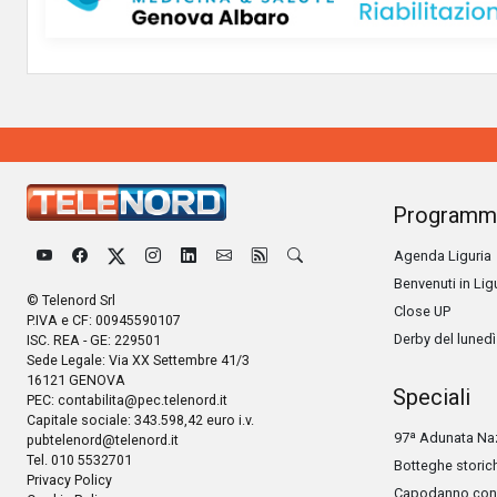
Programm
Agenda Liguria
Benvenuti in Lig
© Telenord Srl
Close UP
P.IVA e CF: 00945590107
Derby del lunedì
ISC. REA - GE: 229501
Sede Legale: Via XX Settembre 41/3
16121 GENOVA
Speciali
PEC:
contabilita@pec.telenord.it
Capitale sociale: 343.598,42 euro i.v.
97ª Adunata Naz
pubtelenord@telenord.it
Tel. 010 5532701
Botteghe storic
Privacy Policy
Capodanno con 