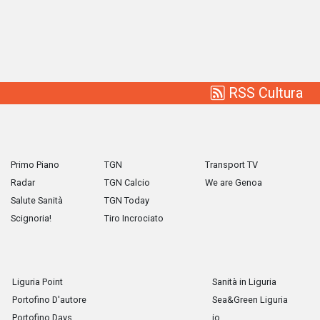
RSS Cultura
Primo Piano
TGN
Transport TV
Radar
TGN Calcio
We are Genoa
Salute Sanità
TGN Today
Scignoria!
Tiro Incrociato
Liguria Point
Sanità in Liguria
Portofino D'autore
Sea&Green Liguria
Portofino Days
io