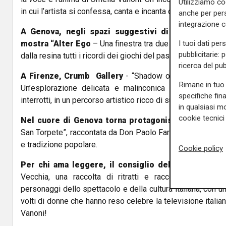
Utilizziamo co
in cui l’artista si confessa, canta e incanta con la sua ironia
anche per pers
integrazione 
A Genova, negli spazi suggestivi di Palazzo Doria
I tuoi dati per
mostra “Alter Ego
– Una finestra tra due mondi”, a cura d
pubblicitarie: 
dalla resina tutti i ricordi dei giochi del passato diventano
ricerca del pub
A Firenze, Crumb Gallery
- “Shadow of a Teenage Day
Rimane in tuo 
Un’esplorazione delicata e malinconica dell’adolescenz
specifiche fin
interrotti, in un percorso artistico ricco di suggestioni.
in qualsiasi mo
cookie tecnici 
Nel cuore di Genova torna protagonista anche il p
San Torpete”, raccontata da Don Paolo Farinella. Una narra
e tradizione popolare.
Cookie policy
Per chi ama leggere, il consiglio della settimana
-
Vecchia, una raccolta di ritratti e racconti che svel
personaggi dello spettacolo e della cultura italiana, con un
volti di donne che hanno reso celebre la televisione italian
Vanoni!