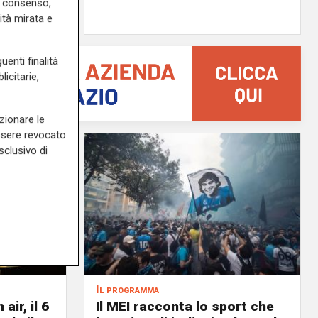
uo consenso,
di F.S.
ità mirata e
uenti finalità
icitarie,
zionare le
essere revocato
sclusivo di
Il programma
air, il 6
Il MEI racconta lo sport che