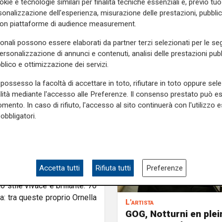
okie e tecnologie similari per finalità tecniche essenziali e, previo t
 e profondità.
onalizzazione dell'esperienza, misurazione delle prestazioni, pubblic
con piattaforme di audience measurement.
 Carcassi, c’è ancora la
sonali possono essere elaborati da partner terzi selezionati per le seg
ell’artista Alessandro Piano:
personalizzazione di annunci e contenuti, analisi delle prestazioni pubbl
 creazione e riflessione.
blico e ottimizzazione dei servizi.
dream” di Sara Messinger.
possesso la facoltà di accettare in toto, rifiutare in toto oppure sele
a, tra luci, ombre e sogni
alità mediante l'accesso alle Preferenze. Il consenso prestato può 
mento. In caso di rifiuto, l'accesso al sito continuerà con l'utilizzo e
obbligatori.
atrimonio
- "La leggenda di
zione che fonde storia, fede
 "Irresistibili” di Aldo Dalla
Accetta tutti
Rifiuta tutti
Preferenze
ano il fascino segreto dei
o stile vivace e brillante. 70
a: tra queste proprio Ornella
L'artista
GOG, Notturni en plein 