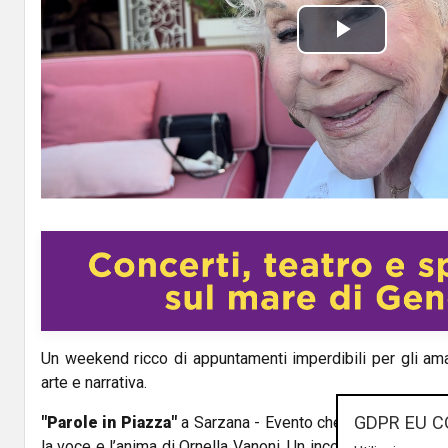
P
l
a
y
V
i
d
Un weekend ricco di appuntamenti imperdibili per gli aman
e
arte e narrativa.
o
GDPR EU C
"Parole in Piazza"
a Sarzana - Evento che portato sul pal
la voce e l’anima di Ornella Vanoni. Un incontro intimo e p