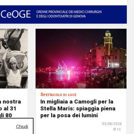
Spettacolo di luce
a nostra
In migliaia a Camogli per la
o al 31
Stella Maris: spiaggia piena
li 80
per la posa dei lumini
03/08/2026
Chiudi
di r.c.
03/08/2026