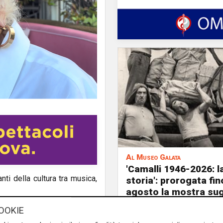
Al Museo Galata
'Camalli 1946-2026: l
ti della cultura tra musica,
storia': prorogata fin
agosto la mostra sug
anni della CULMV
OOKIE
co del Teatro degli Impavidi
otente tra musica e racconto,