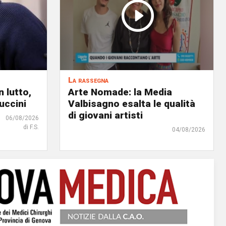
La rassegna
 lutto,
Arte Nomade: la Media
uccini
Valbisagno esalta le qualità
di giovani artisti
06/08/2026
di F.S.
04/08/2026