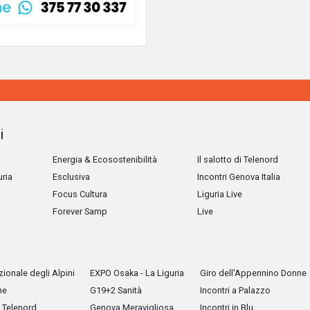
i
Energia & Ecosostenibilità
Il salotto di Telenord
uria
Esclusiva
Incontri Genova Italia
Focus Cultura
Liguria Live
Forever Samp
Live
ionale degli Alpini
EXPO Osaka - La Liguria
Giro dell'Appennino Donne
he
G19+2 Sanità
Incontri a Palazzo
Telenord
Genova Meravigliosa
Incontri in Blu