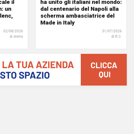
ale il
ha unito gli italiani nel mondo:
n: un
dal centenario del Napoli alla
lenc,
scherma ambasciatrice del
Made in Italy
02/08/2026
31/07/2026
di steris
di R.C.