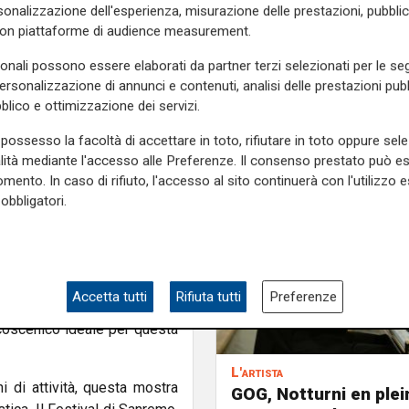
onalizzazione dell'esperienza, misurazione delle prestazioni, pubblic
con piattaforme di audience measurement.
Casinò, si svolgeva la prima
i clienti del casinò e per la
sonali possono essere elaborati da partner terzi selezionati per le seg
ata nazionale e, in seguito,
personalizzazione di annunci e contenuti, analisi delle prestazioni pubbl
e della manifestazione, prima
blico e ottimizzazione dei servizi.
a.
possesso la facoltà di accettare in toto, rifiutare in toto oppure sele
alità mediante l'accesso alle Preferenze. Il consenso prestato può 
l periodo d’oro, attraverso
mento. In caso di rifiuto, l'accesso al sito continuerà con l'utilizzo e
tentica del Festival. Scatti
obbligatori.
ano dai riflettori: un racconto
e sospesa nel tempo.
trazione comunale di Sanremo
ter e Carla Vacchino, che da
Accetta tutti
Rifiuta tutti
Preferenze
ura cinematografica, teatrale
alcoscenico ideale per questa
L'artista
i di attività, questa mostra
GOG, Notturni en plein 