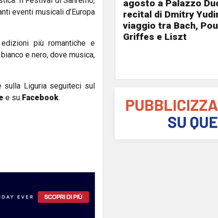
stica. Il Festival di Sanremo,
agosto a Palazzo Duc
nti eventi musicali d’Europa
recital di Dmitry Yudi
viaggio tra Bach, Pou
Griffes e Liszt
e edizioni più romantiche e
in bianco e nero, dove musica,
.
e sulla Liguria seguiteci sul
e
e su
Facebook
.