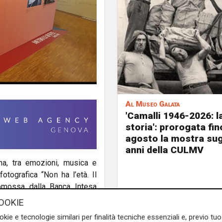
Al Museo Galata
'Camalli 1946-2026: l
storia': prorogata fin
agosto la mostra sug
anni della CULMV
na, tra emozioni, musica e
otografica “Non ha l’età. Il
omossa dalla Banca Intesa
L’evento celebra un’epoca
OOKIE
a il Festival e il Casinò di
okie e tecnologie similari per finalità tecniche essenziali e, previo t