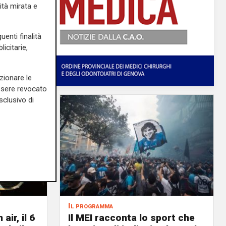
ità mirata e
uenti finalità
icitarie,
zionare le
essere revocato
sclusivo di
Il programma
air, il 6
Il MEI racconta lo sport che