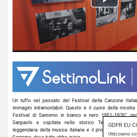
P
l
a
y
V
i
d
Un tuffo nel passato del Festival della Canzone Italia
e
immagini intramontabili. Questo è il cuore della mostra f
o
Festival di Sanremo in bianco e nero 1951-1976”, pr
Sanpaolo e ospitata nello storico Teatro Ariston. 
GDPR EU C
leggendaria della musica italiana e il profondo legame tr
Utilizziamo co