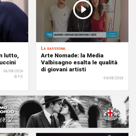
La rassegna
 lutto,
Arte Nomade: la Media
uccini
Valbisagno esalta le qualità
di giovani artisti
06/08/2026
di F.S.
04/08/2026