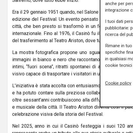
Sanremo, dove tutto ebbe inizio.
anche per pers
integrazione 
Era il 29 gennaio 1951 quando, nel Salone delle Feste del 
edizione del Festival. Un evento pensato inizialmente per 
I tuoi dati per
città, che ben presto si trasformò in un fenomeno di port
pubblicitarie: 
internazionale. Fino al 1976, il Casinò fu il cuore pulsant
ricerca del pub
del trasferimento al Teatro Ariston, dove tuttora va in scen
Rimane in tuo 
specifiche fin
La mostra fotografica propone uno sguardo unico su que
in qualsiasi mo
immagini in bianco e nero che raccontano l’essenza più au
cookie tecnici 
intimi, “fuori scena”, ritratti spontanei di artisti colti lont
visivo capace di trasportare i visitatori in una dimension
Cookie policy
L’iniziativa è stata accolta con entusiasmo dall’Amminis
e ha potuto contare sulla preziosa collaborazione di Wal
oltre sessant’anni contribuiscono alla diffusione della cult
e musicale della città. Il Teatro Ariston diventa così il p
celebrazione visiva della storia del Festival.
Nel 2025, anno in cui il Casinò festeggia i suoi 120 ann