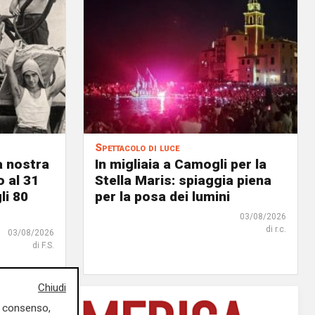
Spettacolo di luce
a nostra
In migliaia a Camogli per la
o al 31
Stella Maris: spiaggia piena
li 80
per la posa dei lumini
03/08/2026
di r.c.
03/08/2026
di F.S.
Chiudi
uo consenso,