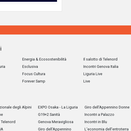
i
Energia & Ecosostenibilità
Il salotto di Telenord
uria
Esclusiva
Incontri Genova Italia
Focus Cultura
Liguria Live
Forever Samp
Live
ionale degli Alpini
EXPO Osaka - La Liguria
Giro dell'Appennino Donne
he
G19+2 Sanità
Incontri a Palazzo
Telenord
Genova Meravigliosa
Incontri in Blu
IA
Giro dell'Appennino
L'economia dell'entroterra