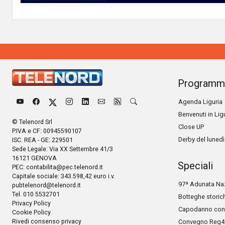
Programm
Agenda Liguria
Benvenuti in Lig
© Telenord Srl
Close UP
P.IVA e CF: 00945590107
Derby del lunedì
ISC. REA - GE: 229501
Sede Legale: Via XX Settembre 41/3
16121 GENOVA
Speciali
PEC:
contabilita@pec.telenord.it
Capitale sociale: 343.598,42 euro i.v.
97ª Adunata Naz
pubtelenord@telenord.it
Tel. 010 5532701
Botteghe storic
Privacy Policy
Capodanno con 
Cookie Policy
Rivedi consenso privacy
Convegno Reg4