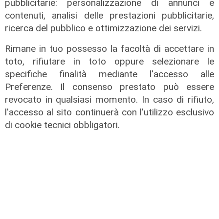
pubblicitarie: personalizzazione di annunci e
l'esperienza in Italia di 14 lavoratori
contenuti, analisi delle prestazioni pubblicitarie,
tunisini
ricerca del pubblico e ottimizzazione dei servizi.
21/07/2026
di Redazione
Rimane in tuo possesso la facoltà di accettare in
toto, rifiutare in toto oppure selezionare le
specifiche finalità mediante l'accesso alle
Preferenze. Il consenso prestato può essere
revocato in qualsiasi momento. In caso di rifiuto,
l'accesso al sito continuerà con l'utilizzo esclusivo
di cookie tecnici obbligatori.
Il progetto
Egitto, Alstom alla guida di un
consorzio firma contratti da 690
milioni