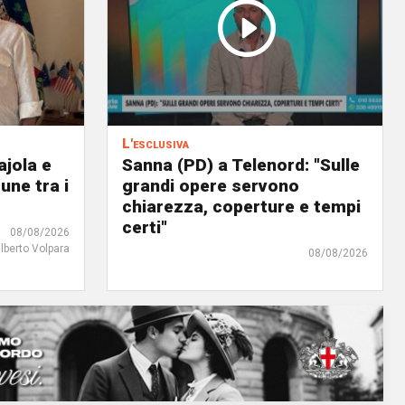
L'esclusiva
ajola e
Sanna (PD) a Telenord: "Sulle
une tra i
grandi opere servono
chiarezza, coperture e tempi
certi"
08/08/2026
ilberto Volpara
08/08/2026