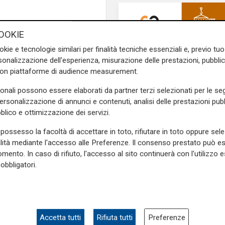
o alla politica del governo
OOKIE
n Gviri -ha illustrato la tesi
okie e tecnologie similari per finalità tecniche essenziali e, previo t
 all'attacco di Hamas del 7
onalizzazione dell'esperienza, misurazione delle prestazioni, pubblic
 equilibri mediorientali.
con piattaforme di audience measurement.
tata l’ossessione del mondo
e l’autore, sostenendo che il
sonali possono essere elaborati da partner terzi selezionati per le seg
 di una guerra finale contro
personalizzazione di annunci e contenuti, analisi delle prestazioni pubbl
blico e ottimizzazione dei servizi.
possesso la facoltà di accettare in toto, rifiutare in toto oppure sele
alità mediante l'accesso alle Preferenze. Il consenso prestato può 
vrebbe prodotto un risultato
mento. In caso di rifiuto, l'accesso al sito continuerà con l'utilizzo e
obbligatori.
llah e all’indebolimento
Il finanziamento
udizio, avrebbe costretto il
Regione: incrementat
altà politica, abbandonando
milione il bando per
i a percorsi di dialogo e
l'innovazione nell'agr
Accetta tutti
Rifiuta tutti
Preferenze