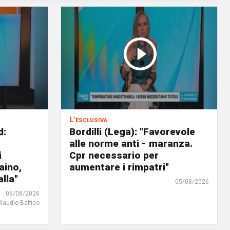
L'esclusiva
d:
Bordilli (Lega): "Favorevole
alle norme anti - maranza.
i
Cpr necessario per
aino,
aumentare i rimpatri"
lla"
05/08/2026
06/08/2026
Claudio Baffico