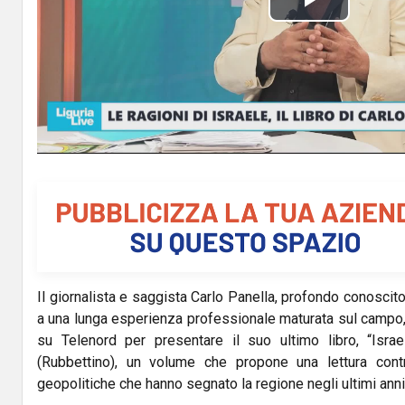
P
l
a
y
V
i
d
Il giornalista e saggista Carlo Panella, profondo conoscit
e
a una lunga esperienza professionale maturata sul campo, 
o
su Telenord per presentare il suo ultimo libro, “Isra
(Rubbettino), un volume che propone una lettura cont
geopolitiche che hanno segnato la regione negli ultimi anni