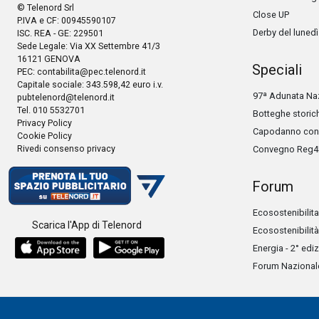
© Telenord Srl
Close UP
P.IVA e CF: 00945590107
Derby del lunedì
ISC. REA - GE: 229501
Sede Legale: Via XX Settembre 41/3
16121 GENOVA
Speciali
PEC:
contabilita@pec.telenord.it
Capitale sociale: 343.598,42 euro i.v.
97ª Adunata Naz
pubtelenord@telenord.it
Tel. 010 5532701
Botteghe storic
Privacy Policy
Capodanno con 
Cookie Policy
Rivedi consenso privacy
Convegno Reg4
Forum
Ecosostenibilita
Scarica l'App di Telenord
Ecosostenibilità
Energia - 2° edi
Forum Nazionale 