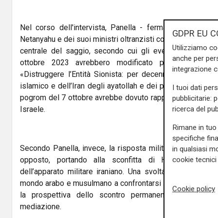
Nel corso dell'intervista, Panella - fermamente contrari
GDPR EU C
Netanyahu e dei suoi ministri oltranzisti come Smotrich e Be
Utilizziamo co
centrale del saggio, secondo cui gli eventi successivi
anche per pers
ottobre 2023 avrebbero modificato profondamente gli
integrazione 
«Distruggere l’Entità Sionista: per decenni questa è s
islamico e dell’Iran degli ayatollah e dei pasdaran», scriv
I tuoi dati per
pogrom del 7 ottobre avrebbe dovuto rappresentare l’inizio
pubblicitarie: 
ricerca del pub
Israele.
Rimane in tuo 
specifiche fin
Secondo Panella, invece, la risposta militare israeliana a
in qualsiasi mo
cookie tecnici 
opposto, portando alla sconfitta di Hamas e Hezbo
dell’apparato militare iraniano. Una svolta che, a suo gi
mondo arabo e musulmano a confrontarsi con una nuova re
Cookie policy
la prospettiva dello scontro permanente per aprirs
mediazione.