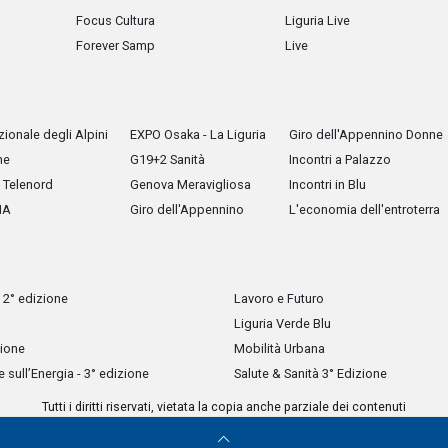
Focus Cultura
Liguria Live
Forever Samp
Live
ionale degli Alpini
EXPO Osaka - La Liguria
Giro dell'Appennino Donne
he
G19+2 Sanità
Incontri a Palazzo
Telenord
Genova Meravigliosa
Incontri in Blu
IA
Giro dell'Appennino
L'economia dell'entroterra
 2° edizione
Lavoro e Futuro
Liguria Verde Blu
zione
Mobilità Urbana
sull’Energia - 3° edizione
Salute & Sanità 3° Edizione
Tutti i diritti riservati, vietata la copia anche parziale dei contenuti