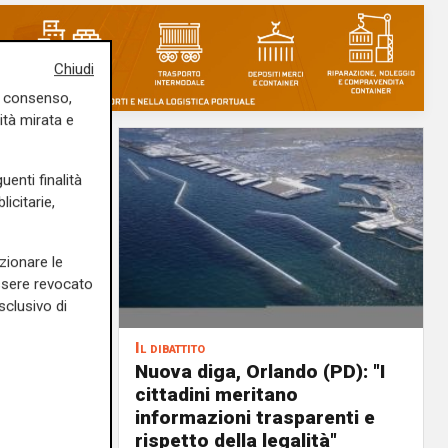
Chiudi
uo consenso,
ità mirata e
uenti finalità
icitarie,
zionare le
essere revocato
sclusivo di
Il dibattito
o di un
Nuova diga, Orlando (PD): "I
cittadini meritano
icoltura
informazioni trasparenti e
rispetto della legalità"
04/08/2026