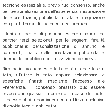
tecniche essenziali e, previo tuo consenso, anche
per personalizzazione dell'esperienza, misurazione
delle prestazioni, pubblicità mirata e integrazione
con piattaforme di audience measurement.
I tuoi dati personali possono essere elaborati da
partner terzi selezionati per le seguenti finalità
pubblicitarie: personalizzazione di annunci e
contenuti, analisi delle prestazioni pubblicitarie,
ricerca del pubblico e ottimizzazione dei servizi.
Spettacolo di luce
Rimane in tuo possesso la facoltà di accettare in
In migliaia a Camogli per la Stella
toto, rifiutare in toto oppure selezionare le
Maris: spiaggia piena per la posa dei
specifiche finalità mediante l'accesso alle
lumini
Preferenze. Il consenso prestato può essere
03/08/2026
revocato in qualsiasi momento. In caso di rifiuto,
di r.c.
l'accesso al sito continuerà con l'utilizzo esclusivo
di cookie tecnici obbligatori.