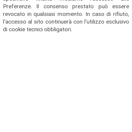
Preferenze. Il consenso prestato può essere
revocato in qualsiasi momento. In caso di rifiuto,
l'accesso al sito continuerà con l'utilizzo esclusivo
di cookie tecnici obbligatori.
il master
Assiterminal e ForMare il primo
Master per manager dei terminal
portuali in Italia
22/04/2026
di Redazione