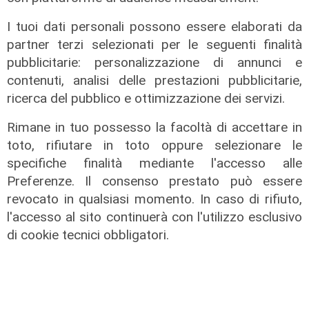
I tuoi dati personali possono essere elaborati da
partner terzi selezionati per le seguenti finalità
pubblicitarie: personalizzazione di annunci e
contenuti, analisi delle prestazioni pubblicitarie,
ricerca del pubblico e ottimizzazione dei servizi.
Rimane in tuo possesso la facoltà di accettare in
Il dibattito
toto, rifiutare in toto oppure selezionare le
Nuova diga, Orlando (PD): "I
specifiche finalità mediante l'accesso alle
cittadini meritano informazioni
Preferenze. Il consenso prestato può essere
trasparenti e rispetto della legalità"
revocato in qualsiasi momento. In caso di rifiuto,
04/08/2026
l'accesso al sito continuerà con l'utilizzo esclusivo
di Redazione
di cookie tecnici obbligatori.