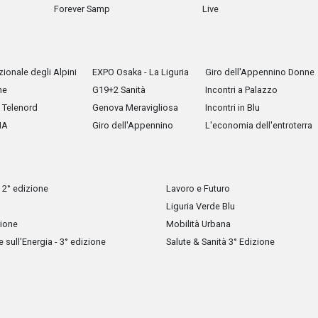
Forever Samp
Live
ionale degli Alpini
EXPO Osaka - La Liguria
Giro dell'Appennino Donne
he
G19+2 Sanità
Incontri a Palazzo
Telenord
Genova Meravigliosa
Incontri in Blu
IA
Giro dell'Appennino
L'economia dell'entroterra
 2° edizione
Lavoro e Futuro
Liguria Verde Blu
zione
Mobilità Urbana
sull’Energia - 3° edizione
Salute & Sanità 3° Edizione
Tutti i diritti riservati, vietata la copia anche parziale dei contenuti
Back to top