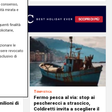
uo consenso,
ità mirata e
uenti finalità
icitarie,
zionare le
essere revocato
sclusivo di
Tempistica
Fermo pesca al via: stop ai
ilioni di
pescherecci a strascico,
Coldiretti invita a scegliere il