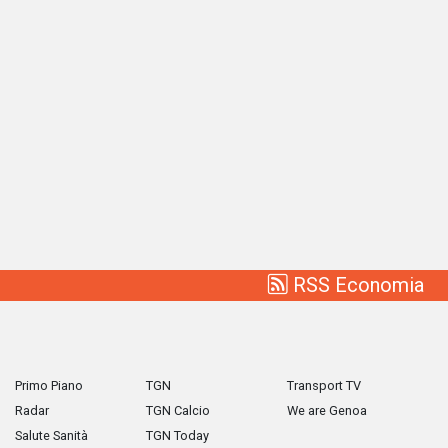
RSS Economia
Primo Piano
TGN
Transport TV
Radar
TGN Calcio
We are Genoa
Salute Sanità
TGN Today