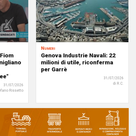
Numeri
 Fiom
Genova Industrie Navali: 22
nigliano
milioni di utile, riconferma
per Garrè
ree"
31/07/2026
di R.C.
31/07/2026
efano Rissetto