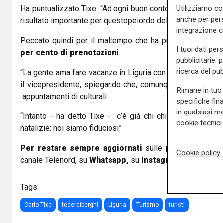
Ha puntualizzato Tixe: “Ad ogni buon conto, gli alberghi er
Utilizziamo co
anche per pers
risultato importante per questopeiordo dell'anno”.
integrazione 
Peccato quindi per il maltempo che ha provocato ola can
I tuoi dati per
per cento di prenotazioni
.
pubblicitarie: 
ricerca del pub
“La gente ama fare vacanze in Liguria con il
sole
. I turist
il vicepresidente, spiegando che, comunque, sono molte 
Rimane in tuo 
appuntamenti di culturali
specifiche fin
in qualsiasi mo
“Intanto - ha detto Tixe - c’è già chi chiede informazio
cookie tecnici 
natalizie: noi siamo fiduciosi”
Per restare sempre aggiornati
sulle principali notizi
Cookie policy
canale Telenord, su
Whatsapp,
su
Instagram
,
su
Youtub
Tags:
Carlo Tixe
federalberghi
Liguria
Turismo
turisti