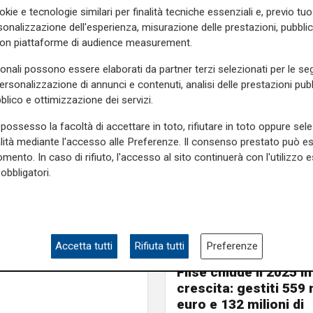
ano pieni al 90 per cento. Un
okie e tecnologie similari per finalità tecniche essenziali e, previo t
onalizzazione dell'esperienza, misurazione delle prestazioni, pubblic
con piattaforme di audience measurement.
cellazione di circa
il dieci
sonali possono essere elaborati da partner terzi selezionati per le seg
personalizzazione di annunci e contenuti, analisi delle prestazioni pubbl
blico e ottimizzazione dei servizi.
i amano l’outdoor”, ha ribadito
frequentato le mostre e gli
possesso la facoltà di accettare in toto, rifiutare in toto oppure sele
alità mediante l'accesso alle Preferenze. Il consenso prestato può 
mento. In caso di rifiuto, l'accesso al sito continuerà con l'utilizzo e
ni per le prossime festività
obbligatori.
e sulla Liguria seguiteci sul
e
e su
Facebook
.
Accetta tutti
Rifiuta tutti
Preferenze
Numeri
Filse chiude il 2025 in
crescita: gestiti 559 m
euro e 132 milioni di