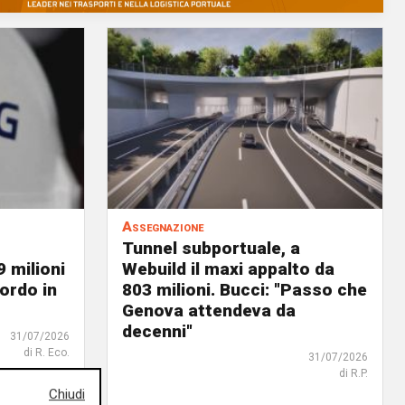
Assegnazione
Tunnel subportuale, a
9 milioni
Webuild il maxi appalto da
ordo in
803 milioni. Bucci: "Passo che
Genova attendeva da
decenni"
31/07/2026
di R. Eco.
31/07/2026
di R.P.
Chiudi