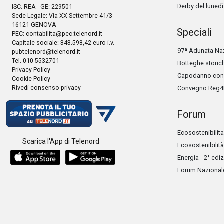
Derby del lunedì
ISC. REA - GE: 229501
Sede Legale: Via XX Settembre 41/3
16121 GENOVA
Speciali
PEC:
contabilita@pec.telenord.it
Capitale sociale: 343.598,42 euro i.v.
97ª Adunata Naz
pubtelenord@telenord.it
Tel. 010 5532701
Botteghe storic
Privacy Policy
Capodanno con 
Cookie Policy
Rivedi consenso privacy
Convegno Reg4
Forum
Ecosostenibilita
Scarica l'App di Telenord
Ecosostenibilità
Energia - 2° edi
Forum Nazionale 