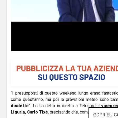
l
a
y
V
i
d
e
o
“I presupposti di questo weekend lungo erano fantastici
come quest’anno, ma poi le previsioni meteo sono camb
disdette
”. Lo ha detto in diretta a Telenord il
vicepre
Liguria, Carlo Tixe
, precisando che, comunque, “Il mercat
GDPR EU C