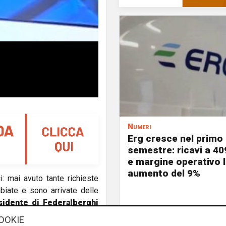
Numeri
Erg cresce nel primo
semestre: ricavi a 40
e margine operativo l
aumento del 9%
: mai avuto tante richieste
iate e sono arrivate delle
sidente di Federalberghi
o ha tenuto”
OOKIE