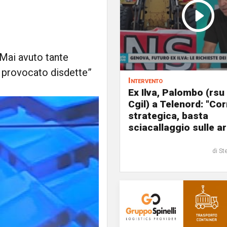
”Mai avuto tante
 provocato disdette”
Intervento
Ex Ilva, Palombo (rsu
Cgil) a Telenord: "Cor
strategica, basta
sciacallaggio sulle a
di St