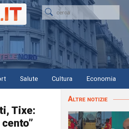
rt
Salute
Cultura
Economia
Altre notizie
i, Tixe:
r cento”