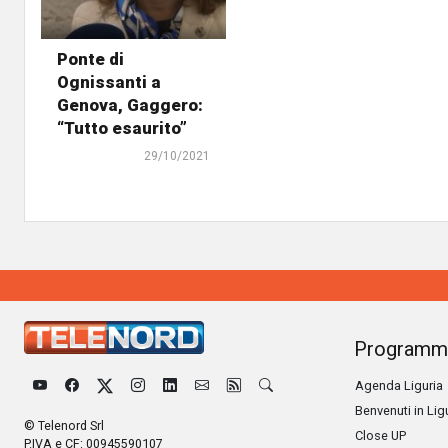
Ponte di
Ognissanti a
Genova, Gaggero:
“Tutto esaurito”
29/10/2021
Programm
Agenda Liguria
Benvenuti in Lig
© Telenord Srl
Close UP
P.IVA e CF: 00945590107