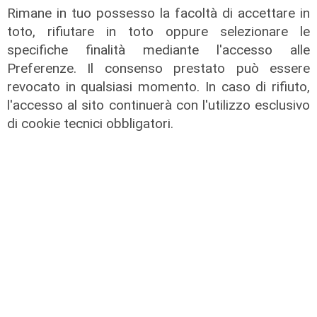
Rimane in tuo possesso la facoltà di accettare in
toto, rifiutare in toto oppure selezionare le
specifiche finalità mediante l'accesso alle
Preferenze. Il consenso prestato può essere
revocato in qualsiasi momento. In caso di rifiuto,
l'accesso al sito continuerà con l'utilizzo esclusivo
di cookie tecnici obbligatori.
Assegnazione
Tunnel subportuale, a Webuild il
maxi appalto da 803 milioni. Bucci:
"Passo che Genova attendeva da
decenni"
31/07/2026
di R.P.