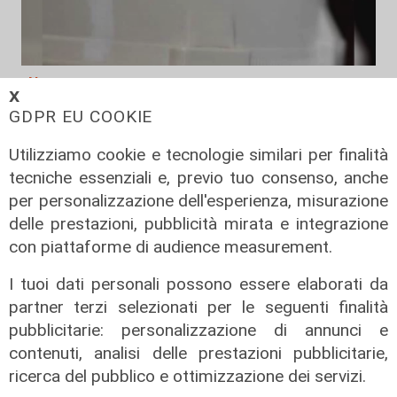
Numeri
𝗫
Erg cresce nel primo semestre:
GDPR EU COOKIE
ricavi a 409 milioni e margine
Utilizziamo cookie e tecnologie similari per finalità
operativo lordo in aumento del 9%
tecniche essenziali e, previo tuo consenso, anche
31/07/2026
per personalizzazione dell'esperienza, misurazione
di R. Eco.
delle prestazioni, pubblicità mirata e integrazione
con piattaforme di audience measurement.
I tuoi dati personali possono essere elaborati da
partner terzi selezionati per le seguenti finalità
pubblicitarie: personalizzazione di annunci e
contenuti, analisi delle prestazioni pubblicitarie,
ricerca del pubblico e ottimizzazione dei servizi.