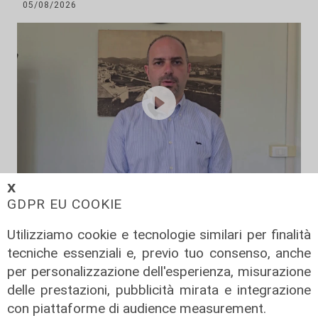
05/08/2026
𝗫
L'impegno
GDPR EU COOKIE
Bassa Valbisagno riqualificata e
Utilizziamo cookie e tecnologie similari per finalità
pulita: gli sforzi del presidente
tecniche essenziali e, previo tuo consenso, anche
Ivaldi
per personalizzazione dell'esperienza, misurazione
05/08/2026
delle prestazioni, pubblicità mirata e integrazione
con piattaforme di audience measurement.