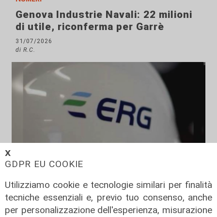
Genova Industrie Navali: 22 milioni
di utile, riconferma per Garrè
31/07/2026
di R.C.
𝗫
GDPR EU COOKIE
Numeri
Utilizziamo cookie e tecnologie similari per finalità
Erg cresce nel primo semestre:
tecniche essenziali e, previo tuo consenso, anche
ricavi a 409 milioni e margine
per personalizzazione dell'esperienza, misurazione