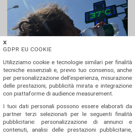
𝗫
GDPR EU COOKIE
Utilizziamo cookie e tecnologie similari per finalità
tecniche essenziali e, previo tuo consenso, anche
Afa
per personalizzazione dell'esperienza, misurazione
delle prestazioni, pubblicità mirata e integrazione
Caldo in Liguria, bollino rosso anche
sabato: settimo giorno consecutivo
con piattaforme di audience measurement.
06/08/2026
I tuoi dati personali possono essere elaborati da
di F.S.
partner terzi selezionati per le seguenti finalità
pubblicitarie: personalizzazione di annunci e
contenuti, analisi delle prestazioni pubblicitarie,