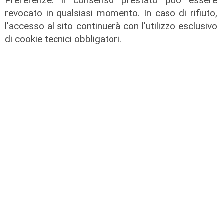
Preferenze. Il consenso prestato può essere
revocato in qualsiasi momento. In caso di rifiuto,
l'accesso al sito continuerà con l'utilizzo esclusivo
di cookie tecnici obbligatori.
La rassegna
Arte Nomade: la Media Valbisagno
esalta le qualità di giovani artisti
04/08/2026