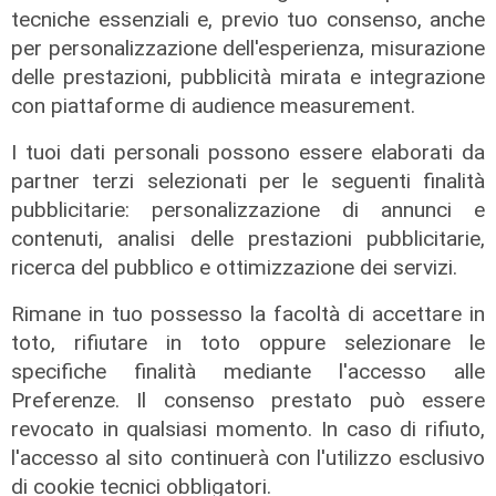
tecniche essenziali e, previo tuo consenso, anche
Incidente a Catanzaro, è fuori
per personalizzazione dell'esperienza, misurazione
pericolo la bimba ricoverata al
delle prestazioni, pubblicità mirata e integrazione
Gaslini: "Nessun danno neurologico
con piattaforme di audience measurement.
né motorio"
03/08/2026
I tuoi dati personali possono essere elaborati da
di Filippo Serio
partner terzi selezionati per le seguenti finalità
pubblicitarie: personalizzazione di annunci e
contenuti, analisi delle prestazioni pubblicitarie,
ricerca del pubblico e ottimizzazione dei servizi.
Rimane in tuo possesso la facoltà di accettare in
toto, rifiutare in toto oppure selezionare le
specifiche finalità mediante l'accesso alle
Preferenze. Il consenso prestato può essere
revocato in qualsiasi momento. In caso di rifiuto,
l'accesso al sito continuerà con l'utilizzo esclusivo
di cookie tecnici obbligatori.