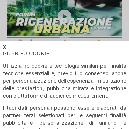
𝗫
GDPR EU COOKIE
Innovazione urbana come le città
coniugano la rigenerazione urbana
Utilizziamo cookie e tecnologie similari per finalità
03/12/2025
tecniche essenziali e, previo tuo consenso, anche
di Redazione
per personalizzazione dell'esperienza, misurazione
delle prestazioni, pubblicità mirata e integrazione
con piattaforme di audience measurement.
I tuoi dati personali possono essere elaborati da
partner terzi selezionati per le seguenti finalità
pubblicitarie: personalizzazione di annunci e