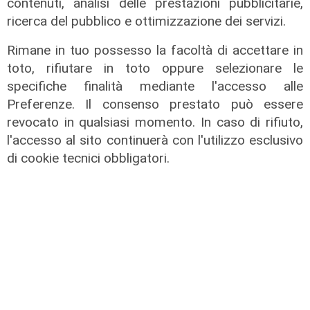
contenuti, analisi delle prestazioni pubblicitarie,
ricerca del pubblico e ottimizzazione dei servizi.
Rimane in tuo possesso la facoltà di accettare in
Intervista
toto, rifiutare in toto oppure selezionare le
Forum Rigenerazione, sindaco
specifiche finalità mediante l'accesso alle
Mazzi: "Follo punta sulla
Preferenze. Il consenso prestato può essere
valorizzazione degli aspetti storici
revocato in qualsiasi momento. In caso di rifiuto,
dei borghi"
l'accesso al sito continuerà con l'utilizzo esclusivo
03/12/2025
di cookie tecnici obbligatori.
di Carlotta Nicoletti