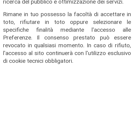
ricerca del pubblico e ottimizzazione dei servizi.
Rimane in tuo possesso la facoltà di accettare in
toto, rifiutare in toto oppure selezionare le
specifiche finalità mediante l'accesso alle
Le dichiarazioni
Preferenze. Il consenso prestato può essere
Sicurezza a Genova: il SIAP auspica
revocato in qualsiasi momento. In caso di rifiuto,
che l’incontro tra il Ministro
l'accesso al sito continuerà con l'utilizzo esclusivo
Piantedosi e la Sindaca Salis riporti
di cookie tecnici obbligatori.
il tema nell’alveo corretto dei Patti
per la
08/08/2026
di Redazione