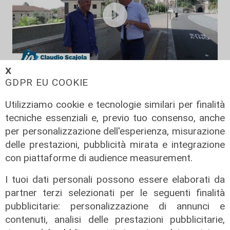
𝗫
GDPR EU COOKIE
Il rapporto
Scajola: "Io e Bucci? Al governatore
Utilizziamo cookie e tecnologie similari per finalità
ho promesso che gli sarei stato
tecniche essenziali e, previo tuo consenso, anche
sempre vicino. Con il mio consiglio"
per personalizzazione dell'esperienza, misurazione
09/08/2026
delle prestazioni, pubblicità mirata e integrazione
di Redazione
con piattaforme di audience measurement.
I tuoi dati personali possono essere elaborati da
partner terzi selezionati per le seguenti finalità
pubblicitarie: personalizzazione di annunci e
contenuti, analisi delle prestazioni pubblicitarie,