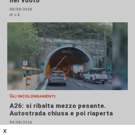
nel vuoto
08/08/2026
di c.b.
Gli incolonnamenti
A26: si ribalta mezzo pesante.
Autostrada chiusa e poi riaperta
08/08/2026
di c.b.
𝗫