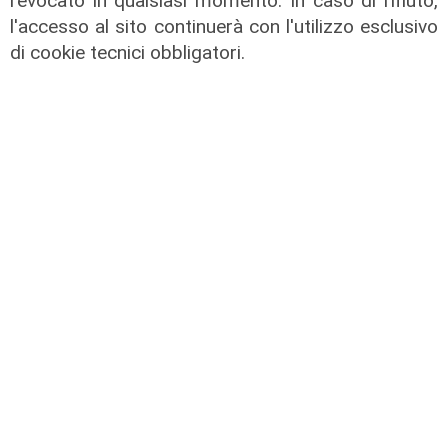
revocato in qualsiasi momento. In caso di rifiuto,
dopo tentata truffa ad anziana
l'accesso al sito continuerà con l'utilizzo esclusivo
di cookie tecnici obbligatori.
08/08/2026
di Claudio Baffico
L'intervento