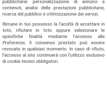
pubblicitarie: personalizzazione di annunci e
contenuti, analisi delle prestazioni pubblicitarie,
ricerca del pubblico e ottimizzazione dei servizi.
La trattativa
Rimane in tuo possesso la facoltà di accettare in
Genoa, Vogliacco a un passo dalla
toto, rifiutare in toto oppure selezionare le
Cremonese
specifiche finalità mediante l'accesso alle
Preferenze. Il consenso prestato può essere
03/08/2026
di Claudio Baffico
revocato in qualsiasi momento. In caso di rifiuto,
l'accesso al sito continuerà con l'utilizzo esclusivo
di cookie tecnici obbligatori.