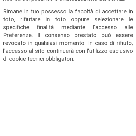
sabato: settimo giorno consecutivo
Rimane in tuo possesso la facoltà di accettare in
06/08/2026
di F.S.
toto, rifiutare in toto oppure selezionare le
specifiche finalità mediante l'accesso alle
Preferenze. Il consenso prestato può essere
revocato in qualsiasi momento. In caso di rifiuto,
l'accesso al sito continuerà con l'utilizzo esclusivo
di cookie tecnici obbligatori.