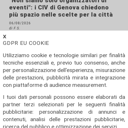
"Non siamo solo organizzatori di
eventi": i CIV di Genova chiedono
più spazio nelle scelte per la città
06/08/2026
di F.S.
𝗫
GDPR EU COOKIE
Utilizziamo cookie e tecnologie similari per finalità
tecniche essenziali e, previo tuo consenso, anche
per personalizzazione dell'esperienza, misurazione
delle prestazioni, pubblicità mirata e integrazione
con piattaforme di audience measurement.
I tuoi dati personali possono essere elaborati da
partner terzi selezionati per le seguenti finalità
pubblicitarie: personalizzazione di annunci e
Afa
contenuti, analisi delle prestazioni pubblicitarie,
Caldo in Liguria, bollino rosso anche
ricerca del pubblico e ottimizzazione dei servizi.