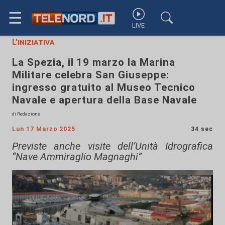
☰
LIVE
L'iniziativa
La Spezia, il 19 marzo la Marina
Militare celebra San Giuseppe:
ingresso gratuito al Museo Tecnico
Navale e apertura della Base Navale
di Redazione
Lun 17 Marzo 2025
34 sec
Previste anche visite dell’Unità Idrografica
“Nave Ammiraglio Magnaghi”