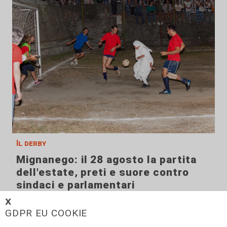
Il derby
Mignanego: il 28 agosto la partita
dell'estate, preti e suore contro
sindaci e parlamentari
08/08/2026
𝗫
di Redazione
GDPR EU COOKIE