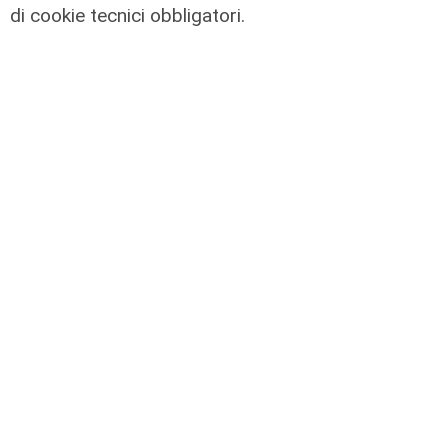
degrado e malavita. Tacchini
di cookie tecnici obbligatori.
(Centro Est) a Telenord: "Disagio
sociale avanzato"
07/08/2026
L'esclusiva
Vassallo (consigliere delega
Vallate) a Telenord: "Riapertura di
via Lepanto ottima notizia per