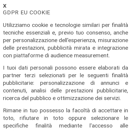
La Sampdoria blinda Krastev: il
𝗫
portiere prolunga fino al 2030
GDPR EU COOKIE
05/08/2026
Utilizziamo cookie e tecnologie similari per finalità
di F.S.
tecniche essenziali e, previo tuo consenso, anche
per personalizzazione dell'esperienza, misurazione
delle prestazioni, pubblicità mirata e integrazione
con piattaforme di audience measurement.
I tuoi dati personali possono essere elaborati da
partner terzi selezionati per le seguenti finalità
pubblicitarie: personalizzazione di annunci e
contenuti, analisi delle prestazioni pubblicitarie,
ricerca del pubblico e ottimizzazione dei servizi.
Rimane in tuo possesso la facoltà di accettare in
toto, rifiutare in toto oppure selezionare le
specifiche finalità mediante l'accesso alle