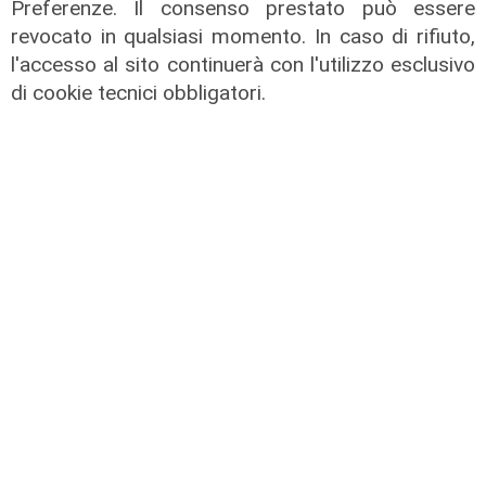
Preferenze. Il consenso prestato può essere
revocato in qualsiasi momento. In caso di rifiuto,
l'accesso al sito continuerà con l'utilizzo esclusivo
di cookie tecnici obbligatori.
La festa
80 anni di Sampdoria, il 12 agosto
spettacolo al Porto Antico con 450
droni
04/08/2026
di Filippo Serio