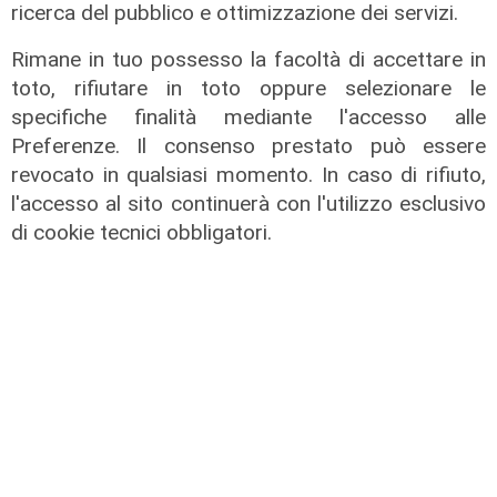
ricerca del pubblico e ottimizzazione dei servizi.
IRE, insediato il nuovo Consiglio di
Rimane in tuo possesso la facoltà di accettare in
Amministrazione: il presidente è
toto, rifiutare in toto oppure selezionare le
Giovanni Calisi
specifiche finalità mediante l'accesso alle
06/08/2026
Preferenze. Il consenso prestato può essere
di Redazione
revocato in qualsiasi momento. In caso di rifiuto,
l'accesso al sito continuerà con l'utilizzo esclusivo
di cookie tecnici obbligatori.
Le novità
Ass. Viscogliosi a Telenord: "A