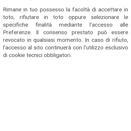
Rimane in tuo possesso la facoltà di accettare in
toto, rifiutare in toto oppure selezionare le
specifiche finalità mediante l'accesso alle
Preferenze. Il consenso prestato può essere
revocato in qualsiasi momento. In caso di rifiuto,
Il miracolo
l'accesso al sito continuerà con l'utilizzo esclusivo
Incidente a Catanzaro, è fuori
di cookie tecnici obbligatori.
pericolo la bimba ricoverata al
Gaslini: "Nessun danno neurologico
né motorio"
03/08/2026
di Filippo Serio