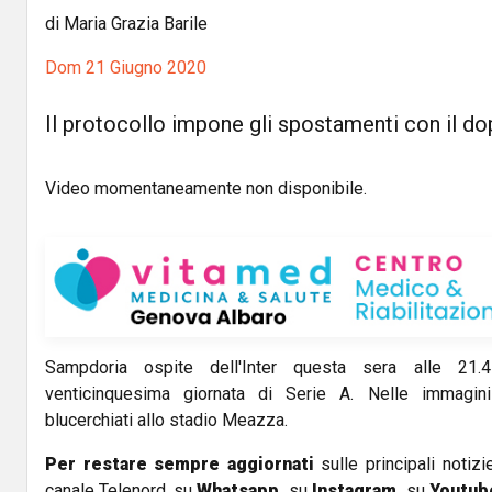
di Maria Grazia Barile
Dom 21 Giugno 2020
Il protocollo impone gli spostamenti con il 
Video momentaneamente non disponibile.
Sampdoria ospite dell'Inter questa sera alle 21.
venticinquesima giornata di Serie A. Nelle immagini
blucerchiati allo stadio Meazza.
Per restare sempre aggiornati
sulle principali notizi
canale Telenord, su
Whatsapp,
su
Instagram
,
su
Youtub