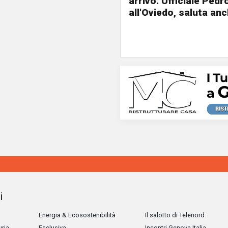
arrivo. Ufficiale Pedr
all'Oviedo, saluta anc
i
Energia & Ecosostenibilità
Il salotto di Telenord
uria
Esclusiva
Incontri Genova Italia