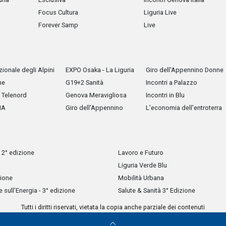
Focus Cultura
Liguria Live
Forever Samp
Live
ionale degli Alpini
EXPO Osaka - La Liguria
Giro dell'Appennino Donne
he
G19+2 Sanità
Incontri a Palazzo
Telenord
Genova Meravigliosa
Incontri in Blu
IA
Giro dell'Appennino
L'economia dell'entroterra
 2° edizione
Lavoro e Futuro
Liguria Verde Blu
zione
Mobilità Urbana
sull’Energia - 3° edizione
Salute & Sanità 3° Edizione
Tutti i diritti riservati, vietata la copia anche parziale dei contenuti