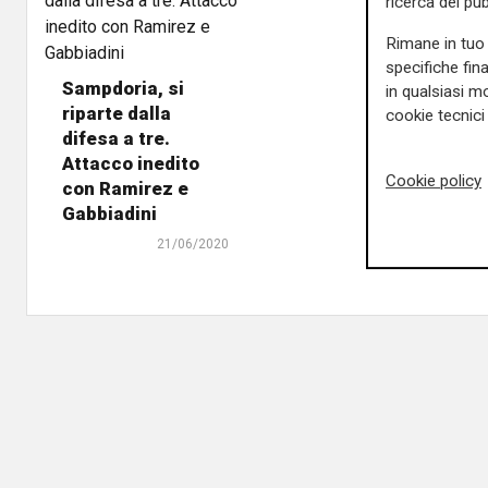
ricerca del pub
Rimane in tuo 
specifiche fin
Sampdoria, si
in qualsiasi mo
riparte dalla
cookie tecnici 
difesa a tre.
Attacco inedito
Cookie policy
con Ramirez e
Gabbiadini
21/06/2020