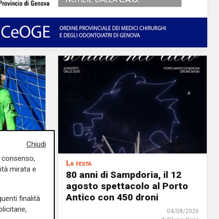
Chiudi
uo consenso,
La festa
ità mirata e
Krastev:
80 anni di Sampdoria, il 12
no al
agosto spettacolo al Porto
Antico con 450 droni
uenti finalità
icitarie,
05/08/2026
04/08/2026