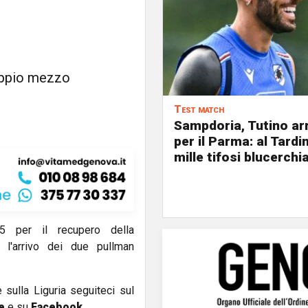
doppio mezzo
Test match
Sampdoria, Tutino arr
per il Parma: al Tardin
mille tifosi blucerchia
45 per il recupero della
 l'arrivo dei due pullman
e sulla Liguria seguiteci sul
e
e su
Facebook
.