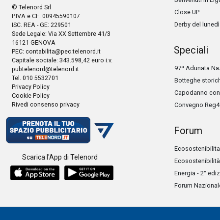
© Telenord Srl
Close UP
P.IVA e CF: 00945590107
Derby del lunedì
ISC. REA - GE: 229501
Sede Legale: Via XX Settembre 41/3
16121 GENOVA
Speciali
PEC:
contabilita@pec.telenord.it
Capitale sociale: 343.598,42 euro i.v.
97ª Adunata Naz
pubtelenord@telenord.it
Tel. 010 5532701
Botteghe storic
Privacy Policy
Capodanno con 
Cookie Policy
Rivedi consenso privacy
Convegno Reg4
Forum
Ecosostenibilita
Scarica l'App di Telenord
Ecosostenibilità
Energia - 2° edi
Forum Nazionale 