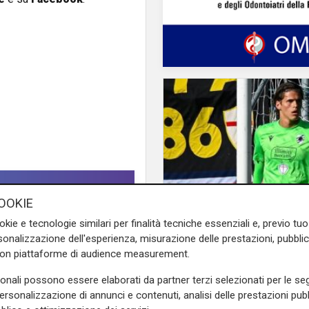
OOKIE
okie e tecnologie similari per finalità tecniche essenziali e, previo t
Mercato
onalizzazione dell'esperienza, misurazione delle prestazioni, pubblic
La Sampdoria blinda 
con piattaforme di audience measurement.
il portiere prolunga fi
2030
sonali possono essere elaborati da partner terzi selezionati per le seg
personalizzazione di annunci e contenuti, analisi delle prestazioni pubbl