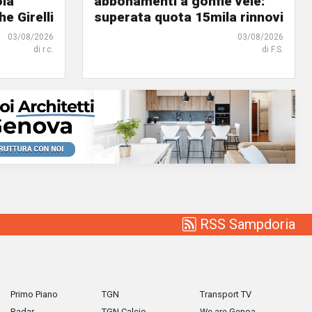
ola
abbonamenti a gonfie vele:
he Girelli
superata quota 15mila rinnovi
03/08/2026
03/08/2026
di r.c.
di F.S.
RSS Sampdoria
Primo Piano
TGN
Transport TV
Radar
TGN Calcio
We are Genoa