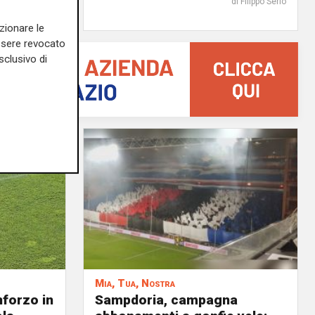
di F.S.
di Filippo Serio
zionare le
essere revocato
sclusivo di
Mia, Tua, Nostra
nforzo in
Sampdoria, campagna