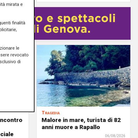
ità mirata e
uenti finalità
icitarie,
zionare le
essere revocato
sclusivo di
Tragedia
incontro
Malore in mare, turista di 82
anni muore a Rapallo
ciale
06/08/2026