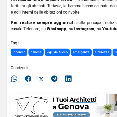
feriti tra gli abitanti. Tuttavia, le fiamme hanno causato dan
e agli interni delle abitazioni coinvolte.
Per restare sempre aggiornati
sulle principali notizi
canale Telenord, su
Whatsapp,
su
Instagram
,
su
Youtub
Tags:
incendio
neirone
vigili del fuoco
emergenza
sicurezza
f
Condividi: