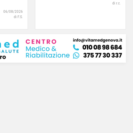
di r.c.
06/08/2026
di F.S.