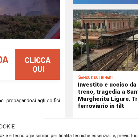
Sangue sui binari
Investito e ucciso da
treno, tragedia a San
Margherita Ligure. Tr
ne, propagandosi agli edifici
ferroviario in tilt
pallo e Genova per contenere
OOKIE
okie e tecnologie similari per finalità tecniche essenziali e, previo t