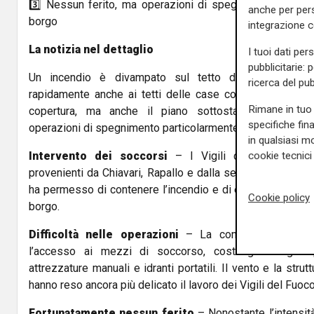
3️⃣ Nessun ferito, ma operazioni di spegnimento difficili
anche per pers
borgo
integrazione 
La notizia nel dettaglio
I tuoi dati per
pubblicitarie: 
Un incendio è divampato sul tetto di un’abitazione
ricerca del pub
rapidamente anche ai tetti delle case confinanti. Il rog
Rimane in tuo 
copertura, ma anche il piano sottostante dell’edific
specifiche fin
operazioni di spegnimento particolarmente complesse.
in qualsiasi mo
Intervento dei soccorsi
– I Vigili del Fuoco sono
cookie tecnici 
provenienti da Chiavari, Rapallo e dalla sede centrale di
ha permesso di contenere l’incendio e di evitare che si 
Cookie policy
borgo.
Difficoltà nelle operazioni
– La conformazione dell
l’accesso ai mezzi di soccorso, costringendo gli op
attrezzature manuali e idranti portatili. Il vento e la strut
hanno reso ancora più delicato il lavoro dei Vigili del Fuoco
Fortunatamente nessun ferito
– Nonostante l’intensità