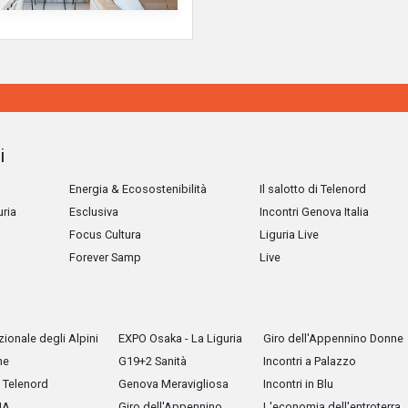
i
Energia & Ecosostenibilità
Il salotto di Telenord
uria
Esclusiva
Incontri Genova Italia
Focus Cultura
Liguria Live
Forever Samp
Live
ionale degli Alpini
EXPO Osaka - La Liguria
Giro dell'Appennino Donne
he
G19+2 Sanità
Incontri a Palazzo
Telenord
Genova Meravigliosa
Incontri in Blu
IA
Giro dell'Appennino
L'economia dell'entroterra