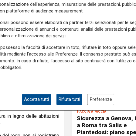
 a causa della struttura del
onalizzazione dell'esperienza, misurazione delle prestazioni, pubblic
con piattaforme di audience measurement.
sonali possono essere elaborati da partner terzi selezionati per le seg
personalizzazione di annunci e contenuti, analisi delle prestazioni pubbl
 a Neirone, estendendosi
blico e ottimizzazione dei servizi.
o ha interessato non solo la
possesso la facoltà di accettare in toto, rifiutare in toto oppure sele
io principale, rendendo le
alità mediante l'accesso alle Preferenze. Il consenso prestato può 
mento. In caso di rifiuto, l'accesso al sito continuerà con l'utilizzo e
 intervenuti con squadre
obbligatori.
 Genova. L’azione tempestiva
propagasse ulteriormente nel
Accetta tutti
Rifiuta tutti
Preferenze
’area ha reso complicato
eratori a intervenire con
Faccia a faccia
tura in legno delle abitazioni
Sicurezza a Genova, 
.
a Roma tra Salis e
Piantedosi: piano spe
 del rogo, non si registrano