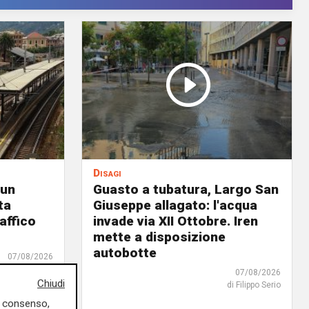
Disagi
 un
Guasto a tubatura, Largo San
ta
Giuseppe allagato: l'acqua
affico
invade via XII Ottobre. Iren
mette a disposizione
autobotte
07/08/2026
di F.S.
07/08/2026
Chiudi
di Filippo Serio
uo consenso,