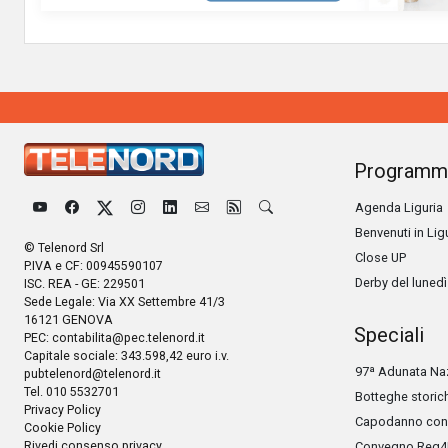
Programm
Agenda Liguria
Benvenuti in Lig
© Telenord Srl
Close UP
P.IVA e CF: 00945590107
Derby del lunedì
ISC. REA - GE: 229501
Sede Legale: Via XX Settembre 41/3
16121 GENOVA
Speciali
PEC:
contabilita@pec.telenord.it
Capitale sociale: 343.598,42 euro i.v.
97ª Adunata Naz
pubtelenord@telenord.it
Tel. 010 5532701
Botteghe storic
Privacy Policy
Capodanno con 
Cookie Policy
Rivedi consenso privacy
Convegno Reg4