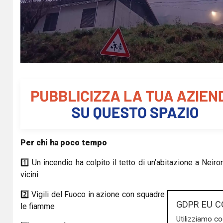
l
a
y
V
i
d
Per chi ha poco tempo
e
1️⃣ Un incendio ha colpito il tetto di un’abitazione a Neiro
o
vicini
2️⃣ Vigili del Fuoco in azione con squadre da Chiavari, Ra
GDPR EU C
le fiamme
Utilizziamo co