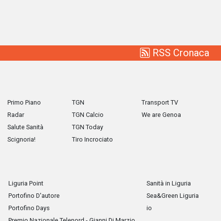
RSS Cronaca
Primo Piano
TGN
Transport TV
Radar
TGN Calcio
We are Genoa
Salute Sanità
TGN Today
Scignoria!
Tiro Incrociato
Liguria Point
Sanità in Liguria
Portofino D'autore
Sea&Green Liguria
Portofino Days
io
Premio Nazionale Telenord - Gianni Di Marzio