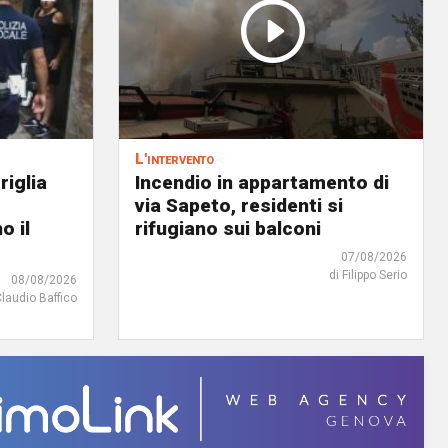
L'intervento
riglia
Incendio in appartamento di
via Sapeto, residenti si
o il
rifugiano sui balconi
07/08/2026
di Filippo Serio
08/08/2026
Claudio Baffico