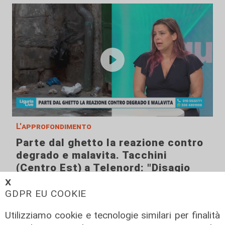
L'approfondimento
Parte dal ghetto la reazione contro
degrado e malavita. Tacchini
(Centro Est) a Telenord: "Disagio
sociale avanzato"
𝗫
GDPR EU COOKIE
07/08/2026
Utilizziamo cookie e tecnologie similari per finalità