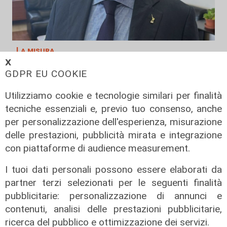
La misura
𝗫
Audiovisivo, a settembre due nuovi
GDPR EU COOKIE
bandi regionali
Utilizziamo cookie e tecnologie similari per finalità
09/08/2026
di redazione
tecniche essenziali e, previo tuo consenso, anche
per personalizzazione dell'esperienza, misurazione
delle prestazioni, pubblicità mirata e integrazione
con piattaforme di audience measurement.
I tuoi dati personali possono essere elaborati da
partner terzi selezionati per le seguenti finalità
pubblicitarie: personalizzazione di annunci e
contenuti, analisi delle prestazioni pubblicitarie,
ricerca del pubblico e ottimizzazione dei servizi.