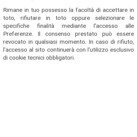
Rimane in tuo possesso la facoltà di accettare in
toto, rifiutare in toto oppure selezionare le
specifiche finalità mediante l'accesso alle
Cambio casacca
Preferenze. Il consenso prestato può essere
Medusei passa a Futuro Nazionale,
revocato in qualsiasi momento. In caso di rifiuto,
FdI Liguria attacca: "Volta le spalle
l'accesso al sito continuerà con l'utilizzo esclusivo
a chi lo ha sostenuto"
di cookie tecnici obbligatori.
09/08/2026
di F.S.