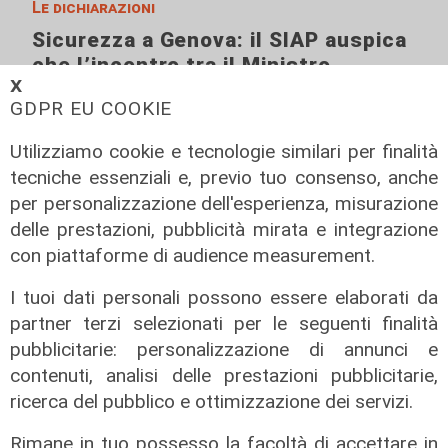
Le dichiarazioni
Sicurezza a Genova: il SIAP auspica
che l’incontro tra il Ministro
𝗫
Piantedosi e la Sindaca Salis riporti
GDPR EU COOKIE
il tema nell’alveo corretto dei Patti
per la
Utilizziamo cookie e tecnologie similari per finalità
08/08/2026
tecniche essenziali e, previo tuo consenso, anche
di Redazione
per personalizzazione dell'esperienza, misurazione
delle prestazioni, pubblicità mirata e integrazione
con piattaforme di audience measurement.
I tuoi dati personali possono essere elaborati da
partner terzi selezionati per le seguenti finalità
pubblicitarie: personalizzazione di annunci e
contenuti, analisi delle prestazioni pubblicitarie,
ricerca del pubblico e ottimizzazione dei servizi.
Rimane in tuo possesso la facoltà di accettare in