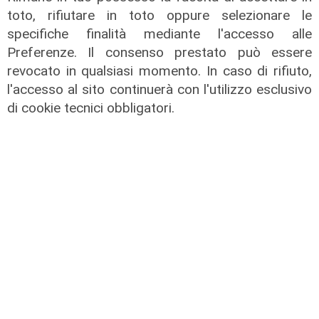
toto, rifiutare in toto oppure selezionare le
specifiche finalità mediante l'accesso alle
Preferenze. Il consenso prestato può essere
revocato in qualsiasi momento. In caso di rifiuto,
l'accesso al sito continuerà con l'utilizzo esclusivo
di cookie tecnici obbligatori.
Le temperature
Genova, caldo torrido: bollino rosso
anche lunedì
08/08/2026
di c.b.