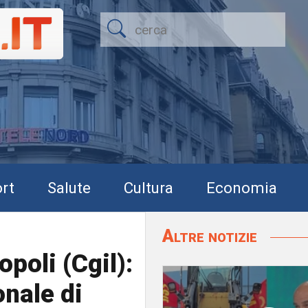
rt
Salute
Cultura
Economia
Altre notizie
opoli (Cgil):
onale di