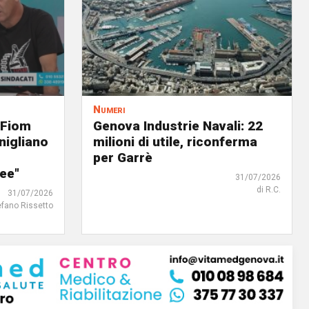
Numeri
 Fiom
Genova Industrie Navali: 22
nigliano
milioni di utile, riconferma
per Garrè
ree"
31/07/2026
di R.C.
31/07/2026
efano Rissetto