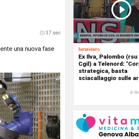
37 sec
mente una nuova fase
Intervento
Ex Ilva, Palombo (rsu
Cgil) a Telenord: "Cor
strategica, basta
sciacallaggio sulle a
di St