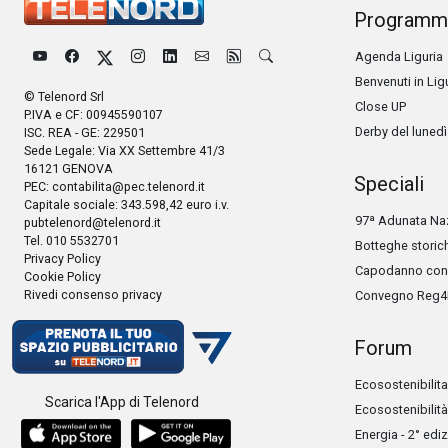
Programm
Agenda Liguria
Benvenuti in Lig
© Telenord Srl
Close UP
P.IVA e CF: 00945590107
Derby del lunedì
ISC. REA - GE: 229501
Sede Legale: Via XX Settembre 41/3
16121 GENOVA
Speciali
PEC:
contabilita@pec.telenord.it
Capitale sociale: 343.598,42 euro i.v.
97ª Adunata Naz
pubtelenord@telenord.it
Tel. 010 5532701
Botteghe storic
Privacy Policy
Capodanno con 
Cookie Policy
Rivedi consenso privacy
Convegno Reg4
Forum
Ecosostenibilita
Scarica l'App di Telenord
Ecosostenibilità
Energia - 2° edi