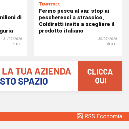
Tempistica
Fermo pesca al via: stop ai
ilioni di
pescherecci a strascico,
Coldiretti invita a scegliere il
iguria
prodotto italiano
31/07/2026
30/07/2026
di R.S.
di R.C.
RSS Economia