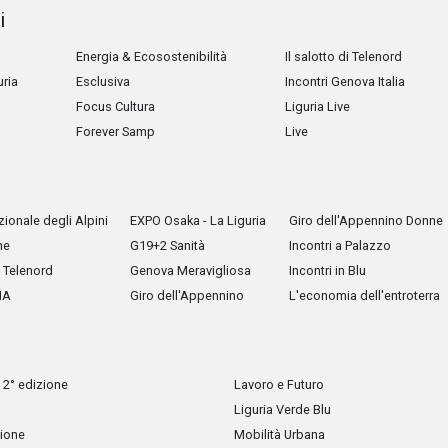
i
Energia & Ecosostenibilità
Il salotto di Telenord
uria
Esclusiva
Incontri Genova Italia
Focus Cultura
Liguria Live
Forever Samp
Live
ionale degli Alpini
EXPO Osaka - La Liguria
Giro dell'Appennino Donne
he
G19+2 Sanità
Incontri a Palazzo
Telenord
Genova Meravigliosa
Incontri in Blu
IA
Giro dell'Appennino
L'economia dell'entroterra
 2° edizione
Lavoro e Futuro
Liguria Verde Blu
zione
Mobilità Urbana