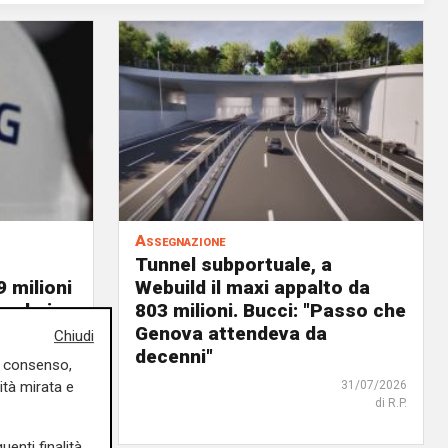
Assegnazione
Tunnel subportuale, a
9 milioni
Webuild il maxi appalto da
ordo in
803 milioni. Bucci: "Passo che
Genova attendeva da
Chiudi
decenni"
31/07/2026
uo consenso,
di R. Eco.
ità mirata e
31/07/2026
di R.P.
uenti finalità