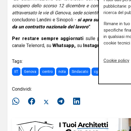
sciopero dello scorso 12 dicembre e con la grande part
pubblicitarie: 
ricerca del pub
attraversato le vie di Genova, sede scientifica del centro,
concludono Landini e Sinopoli -
si apra subito una nuova f
Rimane in tuo 
da un contratto nazionale del lavoro"
.
specifiche fin
in qualsiasi mo
Per restare sempre aggiornati
sulle principali notizi
cookie tecnici 
canale Telenord, su
Whatsapp,
su
Instagram
,
su
Youtub
Cookie policy
Tags:
IIT
Genova
centro
nota
Sindacato
cgil
Maurizio Landin
Condividi: