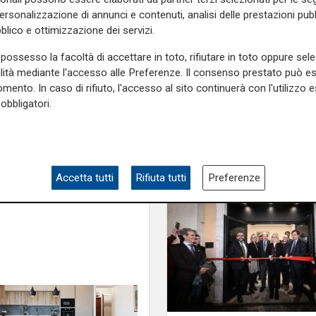
ecipazione al corteo che ha
personalizzazione di annunci e contenuti, analisi delle prestazioni pubbl
blico e ottimizzazione dei servizi.
 lancia un chiaro messaggio
-
ase per l'Istituto, a partire
possesso la facoltà di accettare in toto, rifiutare in toto oppure sele
alità mediante l'accesso alle Preferenze. Il consenso prestato può 
mento. In caso di rifiuto, l'accesso al sito continuerà con l'utilizzo e
e sulla Liguria seguiteci sul
obbligatori.
e
e su
Facebook
.
i
contratto
Accetta tutti
Rifiuta tutti
Preferenze