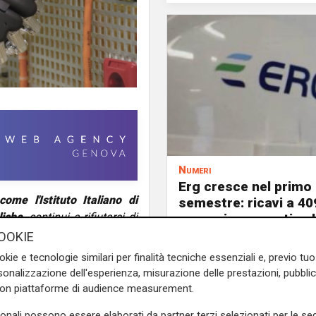
Numeri
Erg cresce nel primo
ome l'Istituto Italiano di
semestre: ricavi a 40
liche
, continui a rifiutarsi di
e margine operativo l
itto sui luoghi di lavoro,
aumento del 9%
OOKIE
e di lavoro"
. Lo affermano, in
okie e tecnologie similari per finalità tecniche essenziali e, previo t
ini
e il segretario generale
onalizzazione dell'esperienza, misurazione delle prestazioni, pubblic
con piattaforme di audience measurement.
on l'altissima adesione allo
sonali possono essere elaborati da partner terzi selezionati per le seg