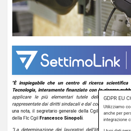
"È inspiegabile che un centro di ricerca scientifica c
Tecnologia, interamente finanziato con le risorse pubb
applicare le più elementari tutele dello Stato di dir
GDPR EU C
rappresentate dai diritti sindacali e dal contratto nazional
Utilizziamo co
una nota, il segretario generale della Cgil
Maurizio Land
anche per pers
della Flc Cgil
Francesco Sinopoli
.
integrazione 
"La determinazione dei lavoratori dell'Iit, dimostrata c
I tuoi dati per