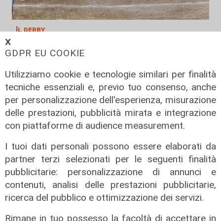
Il derby
𝗫
Mignanego: il 28 agosto la partita
GDPR EU COOKIE
dell'estate, preti e suore contro
sindaci e parlamentari
Utilizziamo cookie e tecnologie similari per finalità
08/08/2026
tecniche essenziali e, previo tuo consenso, anche
di Redazione
per personalizzazione dell'esperienza, misurazione
delle prestazioni, pubblicità mirata e integrazione
con piattaforme di audience measurement.
I tuoi dati personali possono essere elaborati da
partner terzi selezionati per le seguenti finalità
pubblicitarie: personalizzazione di annunci e
contenuti, analisi delle prestazioni pubblicitarie,
ricerca del pubblico e ottimizzazione dei servizi.
Rimane in tuo possesso la facoltà di accettare in