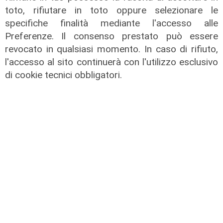
toto, rifiutare in toto oppure selezionare le
specifiche finalità mediante l'accesso alle
Preferenze. Il consenso prestato può essere
revocato in qualsiasi momento. In caso di rifiuto,
l'accesso al sito continuerà con l'utilizzo esclusivo
di cookie tecnici obbligatori.
L'approfondimento
Parte dal ghetto la reazione contro
degrado e malavita. Tacchini
(Centro Est) a Telenord: "Disagio
sociale avanzato"
07/08/2026