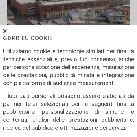
𝗫
GDPR EU COOKIE
Verso gli Europei
Euro 2032, ora è ufficiale: fra i 16
Utilizziamo cookie e tecnologie similari per finalità
stadi candidati c'è anche il 'Ferraris'
tecniche essenziali e, previo tuo consenso, anche
di Genova
per personalizzazione dell'esperienza, misurazione
04/08/2026
delle prestazioni, pubblicità mirata e integrazione
di Redazione Sport
con piattaforme di audience measurement.
I tuoi dati personali possono essere elaborati da
partner terzi selezionati per le seguenti finalità
pubblicitarie: personalizzazione di annunci e
contenuti, analisi delle prestazioni pubblicitarie,
ricerca del pubblico e ottimizzazione dei servizi.