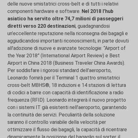
delle nuove smistatrici cross-belt e di tutti i relativi
componenti hardware e software.
Nel 2018 l’hub
asiatico ha servito oltre 74,7 milioni di passeggeri
diretti verso 220 destinazioni
, guadagnandosi
un’eccellente reputazione nella riconsegna dei bagagli e
aggiudicandosi importanti riconoscimenti, in parte dovuti
all’adozione di nuove e avanzate tecnologie: “Airport of
the Year 2018” (International Airport Review) e Best
Airport in China 2018 (Business Traveler China Awards).
Per soddisfare i rigorosi standard dell’aeroporto,
Leonardo fornirà per il Terminal 1 quattro smistatrici
cross-belt MBHS®, 18 induzioni e 14 stazioni di lettura
di codici a barre con capacità di identificazione a radio
frequenza (RFID). Leonardo integrerà il nuovo progetto
con i sistemi IT già esistenti nell’aeroporto, garantendo
la continuità dei servizi. Peculiarità della soluzione
saranno il controllo variabile della velocità per
ottimizzare il flusso dei bagagli, la capacità di ricentrare
dinamicamente la posizione del bagaglio sul sorter, il