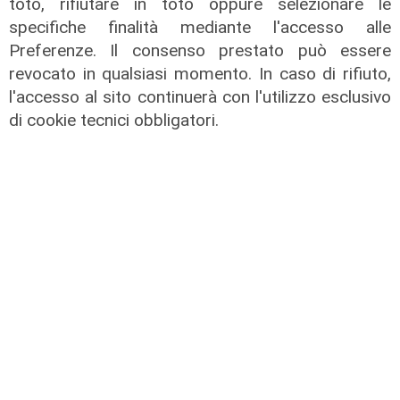
toto, rifiutare in toto oppure selezionare le
specifiche finalità mediante l'accesso alle
Preferenze. Il consenso prestato può essere
revocato in qualsiasi momento. In caso di rifiuto,
l'accesso al sito continuerà con l'utilizzo esclusivo
di cookie tecnici obbligatori.
il master
Assiterminal e ForMare il primo
Master per manager dei terminal
portuali in Italia
22/04/2026
di Redazione