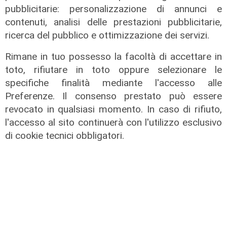
pubblicitarie: personalizzazione di annunci e
Numeri
contenuti, analisi delle prestazioni pubblicitarie,
Erg cresce nel primo semestre:
ricerca del pubblico e ottimizzazione dei servizi.
ricavi a 409 milioni e margine
Rimane in tuo possesso la facoltà di accettare in
operativo lordo in aumento del 9%
toto, rifiutare in toto oppure selezionare le
31/07/2026
specifiche finalità mediante l'accesso alle
di R. Eco.
Preferenze. Il consenso prestato può essere
revocato in qualsiasi momento. In caso di rifiuto,
l'accesso al sito continuerà con l'utilizzo esclusivo
di cookie tecnici obbligatori.