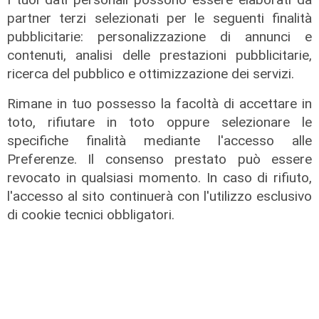
partner terzi selezionati per le seguenti finalità
pubblicitarie: personalizzazione di annunci e
contenuti, analisi delle prestazioni pubblicitarie,
ricerca del pubblico e ottimizzazione dei servizi.
L'analisi
Claudio Montaldo: "Pochi punti
Rimane in tuo possesso la facoltà di accettare in
d'incontro e crisi della famiglia, ma
toto, rifiutare in toto oppure selezionare le
si cerca il nemico nell'immigrato"
specifiche finalità mediante l'accesso alle
03/08/2026
Preferenze. Il consenso prestato può essere
di Redazione
revocato in qualsiasi momento. In caso di rifiuto,
l'accesso al sito continuerà con l'utilizzo esclusivo
di cookie tecnici obbligatori.