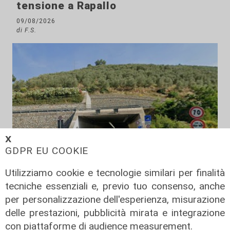
tensione a Rapallo
09/08/2026
di F.S.
𝗫
GDPR EU COOKIE
Utilizziamo cookie e tecnologie similari per finalità
Incidente
tecniche essenziali e, previo tuo consenso, anche
Scontro mortale fra un'auto e una
per personalizzazione dell'esperienza, misurazione
moto a Chiusanico, vittima un
delle prestazioni, pubblicità mirata e integrazione
50enne di Imperia
con piattaforme di audience measurement.